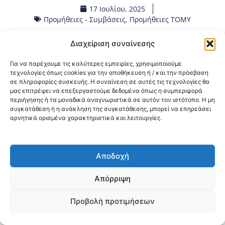
17 Ιουλίου, 2025
Προμήθειες - Συμβάσεις
,
Προμήθειες ΤΟΜΥ
Διαχείριση συναίνεσης
Κοινοποίηση:
Για να παρέχουμε τις καλύτερες εμπειρίες, χρησιμοποιούμε
@2026 3ype.gr All rights reserved
τεχνολογίες όπως cookies για την αποθήκευση ή / και την πρόσβαση
σε πληροφορίες συσκευής. Η συναίνεση σε αυτές τις τεχνολογίες θα
Πολιτική Προστασίας Δεδομένων
μας επιτρέψει να επεξεργαστούμε δεδομένα όπως η συμπεριφορά
Θεσσαλονίκη, Ελλάδα
Τηλ: +30 2311 226 200
περιήγησης ή τα μοναδικά αναγνωριστικά σε αυτόν τον ιστότοπο. Η μη
email: 3ype@3ype.gr
συγκατάθεση ή η ανάκληση της συγκατάθεσης, μπορεί να επηρεάσει
Page Visits:
Website Visits:
00019
1595097
αρνητικά ορισμένα χαρακτηριστικά και λειτουργίες.
Αποδοχή
Απόρριψη
Προβολή προτιμήσεων