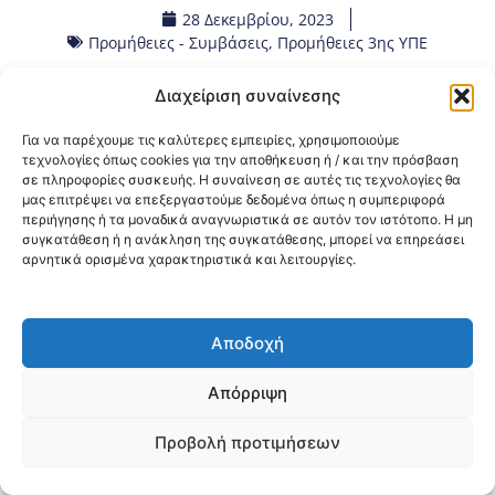
28 Δεκεμβρίου, 2023
Προμήθειες - Συμβάσεις
,
Προμήθειες 3ης ΥΠΕ
Διαχείριση συναίνεσης
Κοινοποίηση:
Για να παρέχουμε τις καλύτερες εμπειρίες, χρησιμοποιούμε
@2026 3ype.gr All rights reserved
τεχνολογίες όπως cookies για την αποθήκευση ή / και την πρόσβαση
σε πληροφορίες συσκευής. Η συναίνεση σε αυτές τις τεχνολογίες θα
Πολιτική Προστασίας Δεδομένων
μας επιτρέψει να επεξεργαστούμε δεδομένα όπως η συμπεριφορά
Θεσσαλονίκη, Ελλάδα
Τηλ: +30 2311 226 200
περιήγησης ή τα μοναδικά αναγνωριστικά σε αυτόν τον ιστότοπο. Η μη
email: 3ype@3ype.gr
συγκατάθεση ή η ανάκληση της συγκατάθεσης, μπορεί να επηρεάσει
Page Visits:
Website Visits:
00014
1590959
αρνητικά ορισμένα χαρακτηριστικά και λειτουργίες.
Αποδοχή
Απόρριψη
Προβολή προτιμήσεων