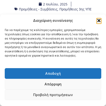
2 Ιουλίου, 2025
Προμήθειες - Συμβάσεις
,
Προμήθειες 3ης ΥΠΕ
Διαχείριση συναίνεσης
Κοινοποίηση:
Για να παρέχουμε τις καλύτερες εμπειρίες, χρησιμοποιούμε
@2026 3ype.gr All rights reserved
τεχνολογίες όπως cookies για την αποθήκευση ή / και την πρόσβαση
σε πληροφορίες συσκευής. Η συναίνεση σε αυτές τις τεχνολογίες θα
Πολιτική Προστασίας Δεδομένων
μας επιτρέψει να επεξεργαστούμε δεδομένα όπως η συμπεριφορά
Θεσσαλονίκη, Ελλάδα
Τηλ: +30 2311 226 200
περιήγησης ή τα μοναδικά αναγνωριστικά σε αυτόν τον ιστότοπο. Η μη
email: 3ype@3ype.gr
συγκατάθεση ή η ανάκληση της συγκατάθεσης, μπορεί να επηρεάσει
Page Visits:
Website Visits:
00013
1594013
αρνητικά ορισμένα χαρακτηριστικά και λειτουργίες.
Αποδοχή
Απόρριψη
Προβολή προτιμήσεων