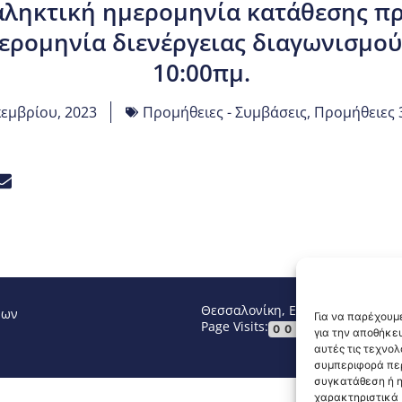
αληκτική ημερομηνία κατάθεσης πρ
μερομηνία διενέργειας διαγωνισμού:
10:00πμ.
κεμβρίου, 2023
Προμήθειες - Συμβάσεις
,
Προμήθειες 
Θεσσαλονίκη, Ελλάδα
Τηλ: +30 2
νων
Για να παρέχουμε
Page Visits:
Website Vi
00010
για την αποθήκε
αυτές τις τεχνο
συμπεριφορά περ
συγκατάθεση ή η
χαρακτηριστικά κ