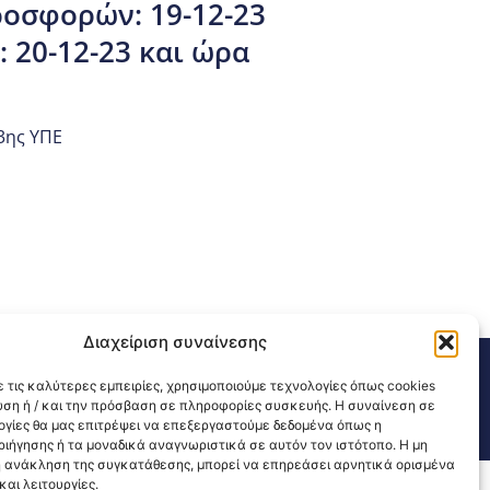
οσφορών: 19-12-23
 20-12-23 και ώρα
3ης ΥΠΕ
Διαχείριση συναίνεσης
311 226 200
email: 3ype@3ype.gr
 τις καλύτερες εμπειρίες, χρησιμοποιούμε τεχνολογίες όπως cookies
sits:
1589879
υση ή / και την πρόσβαση σε πληροφορίες συσκευής. Η συναίνεση σε
λογίες θα μας επιτρέψει να επεξεργαστούμε δεδομένα όπως η
ιήγησης ή τα μοναδικά αναγνωριστικά σε αυτόν τον ιστότοπο. Η μη
 ανάκληση της συγκατάθεσης, μπορεί να επηρεάσει αρνητικά ορισμένα
αι λειτουργίες.