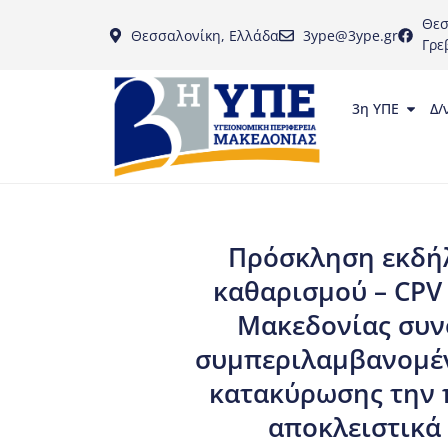
Θεσ
Θεσσαλονίκη, Ελλάδα
3ype@3ype.gr
Γρε
3η ΥΠΕ
Δ/
Πρόσκληση εκδήλ
καθαρισμού – CPV
Μακεδονίας συνο
συμπεριλαμβανομέν
κατακύρωσης την 
αποκλειστικά