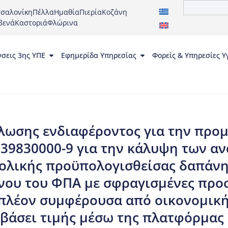
σαλονίκη
Πέλλα
Ημαθία
Πιερία
Κοζάνη
βενά
Καστοριά
Φλώρινα
νσεις 3ης ΥΠΕ
Εφημερίδα Υπηρεσίας
Φορείς & Υπηρεσίες Υ
ωσης ενδιαφέροντος για την προ
 39830000-9 για την κάλυψη των αν
λικής προϋπολογισθείσας δαπάνης
ου του ΦΠΑ με σφραγισμένες προσ
πλέον συμφέρουσα από οικονομι
 βάσει τιμής μέσω της πλατφόρμας