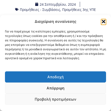
24 Σεπτεμβρίου, 2024
Προμήθειες - Συμβάσεις
,
Προμήθειες 3ης ΥΠΕ
Διαχείριση συναίνεσης
Κοινοποίηση:
Για να παρέχουμε τις καλύτερες εμπειρίες, χρησιμοποιούμε
@2026 3ype.gr All rights reserved
τεχνολογίες όπως cookies για την αποθήκευση ή / και την πρόσβαση
σε πληροφορίες συσκευής. Η συναίνεση σε αυτές τις τεχνολογίες θα
Πολιτική Προστασίας Δεδομένων
μας επιτρέψει να επεξεργαστούμε δεδομένα όπως η συμπεριφορά
Θεσσαλονίκη, Ελλάδα
Τηλ: +30 2311 226 200
περιήγησης ή τα μοναδικά αναγνωριστικά σε αυτόν τον ιστότοπο. Η μη
email: 3ype@3ype.gr
συγκατάθεση ή η ανάκληση της συγκατάθεσης, μπορεί να επηρεάσει
Page Visits:
Website Visits:
00014
1597724
αρνητικά ορισμένα χαρακτηριστικά και λειτουργίες.
Αποδοχή
Απόρριψη
Προβολή προτιμήσεων