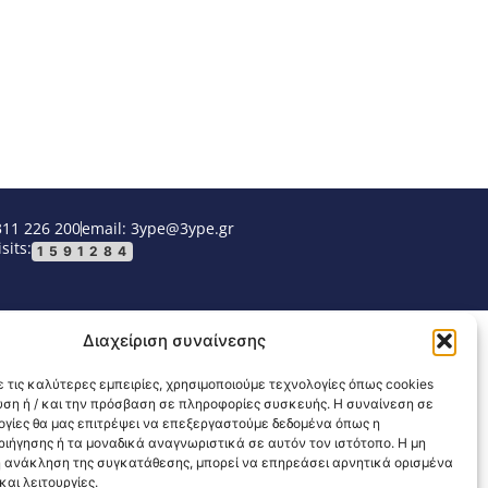
311 226 200
email: 3ype@3ype.gr
sits:
1591284
Διαχείριση συναίνεσης
 τις καλύτερες εμπειρίες, χρησιμοποιούμε τεχνολογίες όπως cookies
υση ή / και την πρόσβαση σε πληροφορίες συσκευής. Η συναίνεση σε
λογίες θα μας επιτρέψει να επεξεργαστούμε δεδομένα όπως η
ιήγησης ή τα μοναδικά αναγνωριστικά σε αυτόν τον ιστότοπο. Η μη
 ανάκληση της συγκατάθεσης, μπορεί να επηρεάσει αρνητικά ορισμένα
αι λειτουργίες.