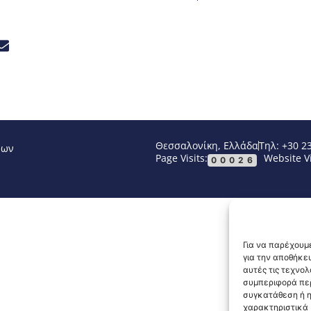
Θεσσαλονίκη, Ελλάδα
Τηλ: +30 2
νων
Page Visits:
Website Vi
00026
Για να παρέχουμε
για την αποθήκε
αυτές τις τεχνο
συμπεριφορά περ
συγκατάθεση ή η
χαρακτηριστικά κ