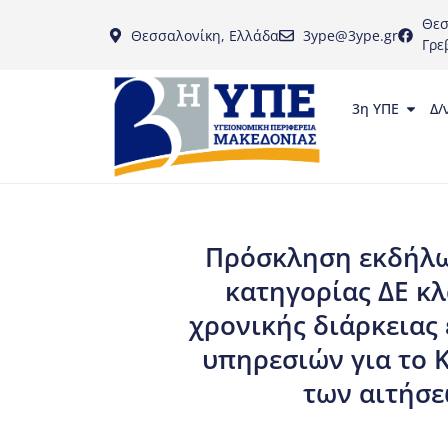
Θεσ
Θεσσαλονίκη, Ελλάδα
3ype@3ype.gr
Γρε
3η ΥΠΕ
Δ/
Πρόσκληση εκδήλωσ
κατηγορίας ΔΕ κ
χρονικής διάρκειας 
υπηρεσιών για το 
των αιτήσεω