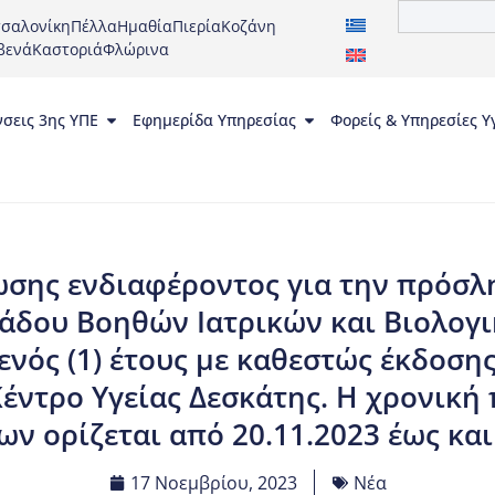
σαλονίκη
Πέλλα
Ημαθία
Πιερία
Κοζάνη
βενά
Καστοριά
Φλώρινα
νσεις 3ης ΥΠΕ
Εφημερίδα Υπηρεσίας
Φορείς & Υπηρεσίες Υ
ης ενδιαφέροντος για την πρόσλη
λάδου Βοηθών Ιατρικών και Βιολογ
ενός (1) έτους με καθεστώς έκδοσ
Κέντρο Υγείας Δεσκάτης. Η χρονική
ν ορίζεται από 20.11.2023 έως και
17 Νοεμβρίου, 2023
Νέα