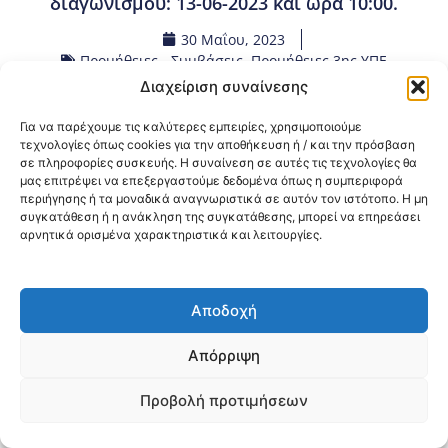
διαγωνισμού: 13-06-2023 και ώρα 10:00.
30 Μαΐου, 2023
Προμήθειες - Συμβάσεις
,
Προμήθειες 3ης ΥΠΕ
Διαχείριση συναίνεσης
Κοινοποίηση:
Για να παρέχουμε τις καλύτερες εμπειρίες, χρησιμοποιούμε
τεχνολογίες όπως cookies για την αποθήκευση ή / και την πρόσβαση
σε πληροφορίες συσκευής. Η συναίνεση σε αυτές τις τεχνολογίες θα
@2026 3ype.gr All rights reserved
μας επιτρέψει να επεξεργαστούμε δεδομένα όπως η συμπεριφορά
Πολιτική Προστασίας Δεδομένων
περιήγησης ή τα μοναδικά αναγνωριστικά σε αυτόν τον ιστότοπο. Η μη
Θεσσαλονίκη, Ελλάδα
Τηλ: +30 2311 226 200
συγκατάθεση ή η ανάκληση της συγκατάθεσης, μπορεί να επηρεάσει
email: 3ype@3ype.gr
αρνητικά ορισμένα χαρακτηριστικά και λειτουργίες.
Page Visits:
Website Visits:
00014
1590899
Αποδοχή
Απόρριψη
Προβολή προτιμήσεων