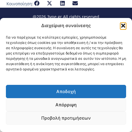
Κοινοποίηση:
@2026 3ype.gr All rights reserved
Πολιτική Προστασίας Δεδομένων
Διαχείριση συναίνεσης
Θεσσαλονίκη, Ελλάδα
Τηλ: +30 2311 226 200
email: 3ype@3ype.gr
Για να παρέχουμε τις καλύτερες εμπειρίες, χρησιμοποιούμε
Page Visits:
Website Visits:
00023
1596063
τεχνολογίες όπως cookies για την αποθήκευση ή / και την πρόσβαση
σε πληροφορίες συσκευής. Η συναίνεση σε αυτές τις τεχνολογίες θα
μας επιτρέψει να επεξεργαστούμε δεδομένα όπως η συμπεριφορά
περιήγησης ή τα μοναδικά αναγνωριστικά σε αυτόν τον ιστότοπο. Η μη
συγκατάθεση ή η ανάκληση της συγκατάθεσης, μπορεί να επηρεάσει
αρνητικά ορισμένα χαρακτηριστικά και λειτουργίες.
Αποδοχή
Απόρριψη
Προβολή προτιμήσεων