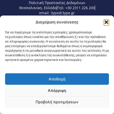
Πολιτική Προστασίας Δεδομένων
Θεσσαλονίκη, Ελλάδα
Τηλ: +30 2311 226 200
email: 3ype@3ype.gr
Page Visits:
Website Visits:
00008
1601395
Διαχείριση συναίνεσης
Για να παρέχουμε τις καλύτερες εμπειρίες, χρησιμοποιούμε
τεχνολογίες όπως cookies για την αποθήκευση ή / και την πρόσβαση
σε πληροφορίες συσκευής. Η συναίνεση σε αυτές τις τεχνολογίες θα
μας επιτρέψει να επεξεργαστούμε δεδομένα όπως η συμπεριφορά
περιήγησης ή τα μοναδικά αναγνωριστικά σε αυτόν τον ιστότοπο. Η μη
συγκατάθεση ή η ανάκληση της συγκατάθεσης, μπορεί να επηρεάσει
αρνητικά ορισμένα χαρακτηριστικά και λειτουργίες.
Αποδοχή
Απόρριψη
Προβολή προτιμήσεων