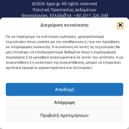
@2026 3ype.gr All rights reserved
Πολιτική Προστασίας Δεδομένων
Θεσσαλονίκη, Ελλάδα
Τηλ: +30 2311 226 200
email: 3ype@3ype.gr
Διαχείριση συναίνεσης
Page Visits:
Website Visits:
00013
1600188
Για να παρέχουμε τις καλύτερες εμπειρίες, χρησιμοποιούμε
τεχνολογίες όπως cookies για την αποθήκευση ή / και την πρόσβαση
σε πληροφορίες συσκευής. Η συναίνεση σε αυτές τις τεχνολογίες θα
μας επιτρέψει να επεξεργαστούμε δεδομένα όπως η συμπεριφορά
περιήγησης ή τα μοναδικά αναγνωριστικά σε αυτόν τον ιστότοπο. Η μη
συγκατάθεση ή η ανάκληση της συγκατάθεσης, μπορεί να επηρεάσει
αρνητικά ορισμένα χαρακτηριστικά και λειτουργίες.
Αποδοχή
Απόρριψη
Προβολή προτιμήσεων