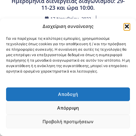
Ημερομηνία διενέργειας διαγωνισμού: 29-
11-23 και ώρα 10:00.
17 Νοεμβρίου, 2023
Προμήθειες - Συμβάσεις
,
Προμήθειες 3ης ΥΠΕ
Διαχείριση συναίνεσης
Για να παρέχουμε τις καλύτερες εμπειρίες, χρησιμοποιούμε
Κοινοποίηση:
τεχνολογίες όπως cookies για την αποθήκευση ή / και την πρόσβαση
σε πληροφορίες συσκευής. Η συναίνεση σε αυτές τις τεχνολογίες θα
μας επιτρέψει να επεξεργαστούμε δεδομένα όπως η συμπεριφορά
@2026 3ype.gr All rights reserved
περιήγησης ή τα μοναδικά αναγνωριστικά σε αυτόν τον ιστότοπο. Η μη
Πολιτική Προστασίας Δεδομένων
συγκατάθεση ή η ανάκληση της συγκατάθεσης, μπορεί να επηρεάσει
Θεσσαλονίκη, Ελλάδα
Τηλ: +30 2311 226 200
αρνητικά ορισμένα χαρακτηριστικά και λειτουργίες.
email: 3ype@3ype.gr
Page Visits:
Website Visits:
00015
1592476
Αποδοχή
Απόρριψη
Προβολή προτιμήσεων