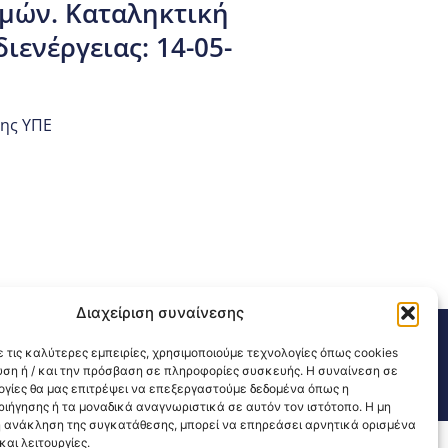
μών. Καταληκτική
ενέργειας: 14-05-
ης ΥΠΕ
Διαχείριση συναίνεσης
311 226 200
email: 3ype@3ype.gr
 τις καλύτερες εμπειρίες, χρησιμοποιούμε τεχνολογίες όπως cookies
sits:
1595362
υση ή / και την πρόσβαση σε πληροφορίες συσκευής. Η συναίνεση σε
λογίες θα μας επιτρέψει να επεξεργαστούμε δεδομένα όπως η
ιήγησης ή τα μοναδικά αναγνωριστικά σε αυτόν τον ιστότοπο. Η μη
 ανάκληση της συγκατάθεσης, μπορεί να επηρεάσει αρνητικά ορισμένα
αι λειτουργίες.