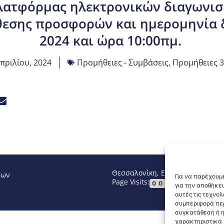
πλατφόρμας ηλεκτρονικών διαγωνισ
εσης προσφορών και ημερομηνία δι
2024 και ώρα 10:00πμ.
πριλίου, 2024
Προμήθειες - Συμβάσεις
,
Προμήθειες 3
Θεσσαλονίκη, Ελλάδα
Τηλ: +30 2
νων
Για να παρέχουμε
Page Visits:
Website Vi
00017
για την αποθήκε
αυτές τις τεχνο
συμπεριφορά περ
συγκατάθεση ή η
χαρακτηριστικά κ