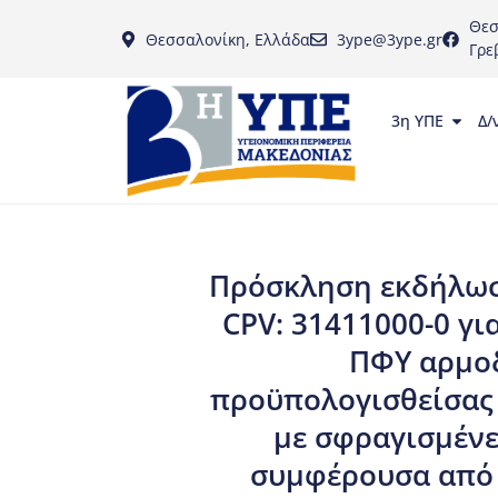
Θεσ
Θεσσαλονίκη, Ελλάδα
3ype@3ype.gr
Γρε
3η ΥΠΕ
Δ/
Πρόσκληση εκδήλωσ
CPV: 31411000-0 γι
ΠΦΥ αρμοδ
προϋπολογισθείσας
με σφραγισμένε
συμφέρουσα από 