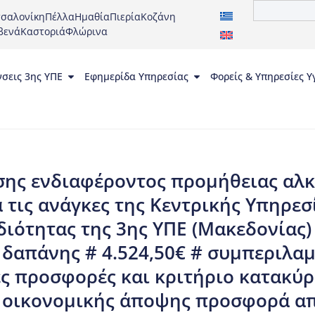
σαλονίκη
Πέλλα
Ημαθία
Πιερία
Κοζάνη
βενά
Καστοριά
Φλώρινα
νσεις 3ης ΥΠΕ
Εφημερίδα Υπηρεσίας
Φορείς & Υπηρεσίες Υ
ης ενδιαφέροντος προμήθειας αλκ
α τις ανάγκες της Κεντρικής Υπηρε
ιότητας της 3ης ΥΠΕ (Μακεδονίας)
 δαπάνης # 4.524,50€ # συμπεριλα
ς προσφορές και κριτήριο κατακύ
οικονομικής άποψης προσφορά απ