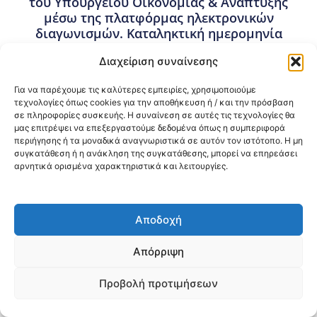
του Υπουργείου Οικονομίας & Ανάπτυξης
μέσω της πλατφόρμας ηλεκτρονικών
διαγωνισμών. Καταληκτική ημερομηνία
κατάθεσης προσφορών: 15-06-2023 και
Διαχείριση συναίνεσης
ώρα 14:30. Ημερομηνία διενέργειας
διαγωνισμού: 16-06-2023 και ώρα 10:00.
Για να παρέχουμε τις καλύτερες εμπειρίες, χρησιμοποιούμε
τεχνολογίες όπως cookies για την αποθήκευση ή / και την πρόσβαση
26 Μαΐου, 2023
σε πληροφορίες συσκευής. Η συναίνεση σε αυτές τις τεχνολογίες θα
Προμήθειες - Συμβάσεις
,
Προμήθειες 3ης ΥΠΕ
μας επιτρέψει να επεξεργαστούμε δεδομένα όπως η συμπεριφορά
περιήγησης ή τα μοναδικά αναγνωριστικά σε αυτόν τον ιστότοπο. Η μη
συγκατάθεση ή η ανάκληση της συγκατάθεσης, μπορεί να επηρεάσει
Κοινοποίηση:
αρνητικά ορισμένα χαρακτηριστικά και λειτουργίες.
@2026 3ype.gr All rights reserved
Πολιτική Προστασίας Δεδομένων
Αποδοχή
Θεσσαλονίκη, Ελλάδα
Τηλ: +30 2311 226 200
email: 3ype@3ype.gr
Απόρριψη
Page Visits:
Website Visits:
00009
1595719
Προβολή προτιμήσεων