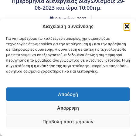
Ημερομηνία διενέργειας διαγωνισμού: 29-
06-2023 και ώρα 10:00πμ.
9 Ιουνίου, 2023
Προμήθειες - Συμβάσεις
,
Προμήθειες 3ης ΥΠΕ
Διαχείριση συναίνεσης
Για να παρέχουμε τις καλύτερες εμπειρίες, χρησιμοποιούμε
Κοινοποίηση:
τεχνολογίες όπως cookies για την αποθήκευση ή / και την πρόσβαση
σε πληροφορίες συσκευής. Η συναίνεση σε αυτές τις τεχνολογίες θα
μας επιτρέψει να επεξεργαστούμε δεδομένα όπως η συμπεριφορά
@2026 3ype.gr All rights reserved
περιήγησης ή τα μοναδικά αναγνωριστικά σε αυτόν τον ιστότοπο. Η μη
Πολιτική Προστασίας Δεδομένων
συγκατάθεση ή η ανάκληση της συγκατάθεσης, μπορεί να επηρεάσει
Θεσσαλονίκη, Ελλάδα
Τηλ: +30 2311 226 200
αρνητικά ορισμένα χαρακτηριστικά και λειτουργίες.
email: 3ype@3ype.gr
Page Visits:
Website Visits:
00016
1595880
Αποδοχή
Απόρριψη
Προβολή προτιμήσεων