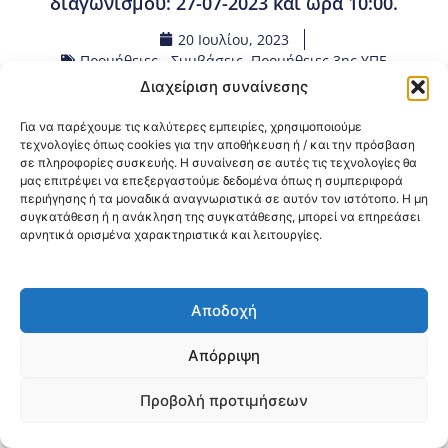
διαγωνισμού: 27-07-2023 και ώρα 10:00.
20 Ιουλίου, 2023
Προμήθειες - Συμβάσεις
,
Προμήθειες 3ης ΥΠΕ
Διαχείριση συναίνεσης
Κοινοποίηση:
Για να παρέχουμε τις καλύτερες εμπειρίες, χρησιμοποιούμε
τεχνολογίες όπως cookies για την αποθήκευση ή / και την πρόσβαση
σε πληροφορίες συσκευής. Η συναίνεση σε αυτές τις τεχνολογίες θα
@2026 3ype.gr All rights reserved
μας επιτρέψει να επεξεργαστούμε δεδομένα όπως η συμπεριφορά
Πολιτική Προστασίας Δεδομένων
περιήγησης ή τα μοναδικά αναγνωριστικά σε αυτόν τον ιστότοπο. Η μη
Θεσσαλονίκη, Ελλάδα
Τηλ: +30 2311 226 200
συγκατάθεση ή η ανάκληση της συγκατάθεσης, μπορεί να επηρεάσει
email: 3ype@3ype.gr
αρνητικά ορισμένα χαρακτηριστικά και λειτουργίες.
Page Visits:
Website Visits:
00023
1595272
Αποδοχή
Απόρριψη
Προβολή προτιμήσεων