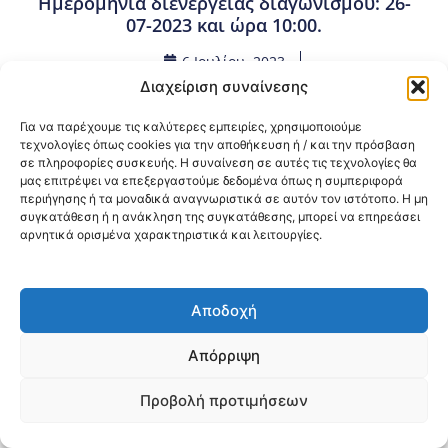
Ημερομηνία διενέργειας διαγωνισμού: 26-
07-2023 και ώρα 10:00.
6 Ιουλίου, 2023
Προμήθειες - Συμβάσεις
,
Προμήθειες 3ης ΥΠΕ
Διαχείριση συναίνεσης
Για να παρέχουμε τις καλύτερες εμπειρίες, χρησιμοποιούμε
Κοινοποίηση:
τεχνολογίες όπως cookies για την αποθήκευση ή / και την πρόσβαση
σε πληροφορίες συσκευής. Η συναίνεση σε αυτές τις τεχνολογίες θα
μας επιτρέψει να επεξεργαστούμε δεδομένα όπως η συμπεριφορά
@2026 3ype.gr All rights reserved
περιήγησης ή τα μοναδικά αναγνωριστικά σε αυτόν τον ιστότοπο. Η μη
Πολιτική Προστασίας Δεδομένων
συγκατάθεση ή η ανάκληση της συγκατάθεσης, μπορεί να επηρεάσει
Θεσσαλονίκη, Ελλάδα
Τηλ: +30 2311 226 200
αρνητικά ορισμένα χαρακτηριστικά και λειτουργίες.
email: 3ype@3ype.gr
Page Visits:
Website Visits:
00016
1596964
Αποδοχή
Απόρριψη
Προβολή προτιμήσεων