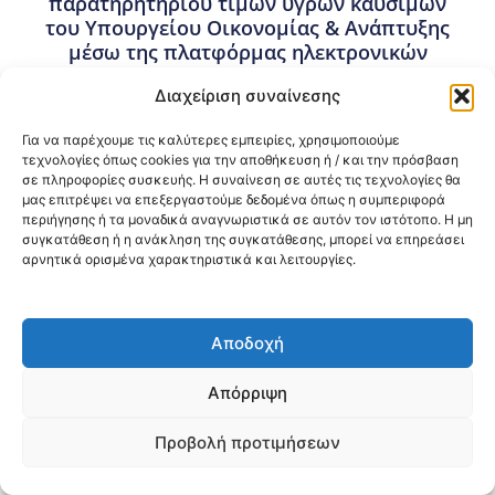
παρατηρητηρίου τιμών υγρών καυσίμων
του Υπουργείου Οικονομίας & Ανάπτυξης
μέσω της πλατφόρμας ηλεκτρονικών
διαγωνισμών. Καταληκτική ημερομηνία
Διαχείριση συναίνεσης
κατάθεσης προσφορών: 13-06-2023 και
ώρα 14:30. Ημερομηνία διενέργειας
Για να παρέχουμε τις καλύτερες εμπειρίες, χρησιμοποιούμε
διαγωνισμού: 14-06-2023 και ώρα 10:00.
τεχνολογίες όπως cookies για την αποθήκευση ή / και την πρόσβαση
σε πληροφορίες συσκευής. Η συναίνεση σε αυτές τις τεχνολογίες θα
26 Μαΐου, 2023
μας επιτρέψει να επεξεργαστούμε δεδομένα όπως η συμπεριφορά
Προμήθειες - Συμβάσεις
,
Προμήθειες 3ης ΥΠΕ
περιήγησης ή τα μοναδικά αναγνωριστικά σε αυτόν τον ιστότοπο. Η μη
συγκατάθεση ή η ανάκληση της συγκατάθεσης, μπορεί να επηρεάσει
αρνητικά ορισμένα χαρακτηριστικά και λειτουργίες.
Κοινοποίηση:
@2026 3ype.gr All rights reserved
Αποδοχή
Πολιτική Προστασίας Δεδομένων
Θεσσαλονίκη, Ελλάδα
Τηλ: +30 2311 226 200
Απόρριψη
email: 3ype@3ype.gr
Page Visits:
Website Visits:
00010
1596269
Προβολή προτιμήσεων