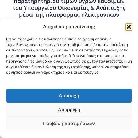
παρατηρητηρίου τιμών υγρών καυσίμων
του Υπουργείου Οικονομίας & Ανάπτυξης
μέσω της πλατφόρμας ηλεκτρονικών
διαγωνισμών. Καταληκτική ημερομηνία
Διαχείριση συναίνεσης
κατάθεσης προσφορών: 08-06-2023 και
ώρα 14:30. Ημερομηνία διενέργειας
Για να παρέχουμε τις καλύτερες εμπειρίες, χρησιμοποιούμε
διαγωνισμού: 09-06-2023 και ώρα 10:00.
τεχνολογίες όπως cookies για την αποθήκευση ή / και την πρόσβαση
σε πληροφορίες συσκευής. Η συναίνεση σε αυτές τις τεχνολογίες θα
26 Μαΐου, 2023
μας επιτρέψει να επεξεργαστούμε δεδομένα όπως η συμπεριφορά
Προμήθειες - Συμβάσεις
,
Προμήθειες 3ης ΥΠΕ
περιήγησης ή τα μοναδικά αναγνωριστικά σε αυτόν τον ιστότοπο. Η μη
συγκατάθεση ή η ανάκληση της συγκατάθεσης, μπορεί να επηρεάσει
αρνητικά ορισμένα χαρακτηριστικά και λειτουργίες.
Κοινοποίηση:
@2026 3ype.gr All rights reserved
Αποδοχή
Πολιτική Προστασίας Δεδομένων
Θεσσαλονίκη, Ελλάδα
Τηλ: +30 2311 226 200
Απόρριψη
email: 3ype@3ype.gr
Page Visits:
Website Visits:
00014
1601267
Προβολή προτιμήσεων