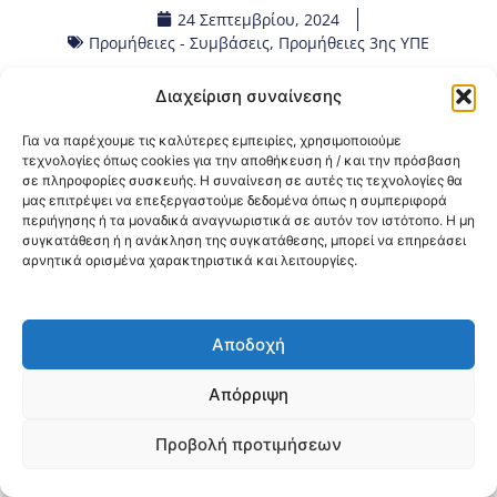
24 Σεπτεμβρίου, 2024
Προμήθειες - Συμβάσεις
,
Προμήθειες 3ης ΥΠΕ
Διαχείριση συναίνεσης
Κοινοποίηση:
Για να παρέχουμε τις καλύτερες εμπειρίες, χρησιμοποιούμε
@2026 3ype.gr All rights reserved
τεχνολογίες όπως cookies για την αποθήκευση ή / και την πρόσβαση
σε πληροφορίες συσκευής. Η συναίνεση σε αυτές τις τεχνολογίες θα
Πολιτική Προστασίας Δεδομένων
μας επιτρέψει να επεξεργαστούμε δεδομένα όπως η συμπεριφορά
Θεσσαλονίκη, Ελλάδα
Τηλ: +30 2311 226 200
περιήγησης ή τα μοναδικά αναγνωριστικά σε αυτόν τον ιστότοπο. Η μη
email: 3ype@3ype.gr
συγκατάθεση ή η ανάκληση της συγκατάθεσης, μπορεί να επηρεάσει
Page Visits:
Website Visits:
00036
1595401
αρνητικά ορισμένα χαρακτηριστικά και λειτουργίες.
Αποδοχή
Απόρριψη
Προβολή προτιμήσεων