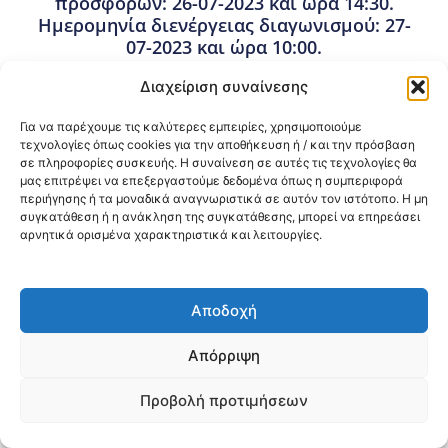
προσφορών: 26-07-2023 και ώρα 14:30.
Ημερομηνία διενέργειας διαγωνισμού: 27-
07-2023 και ώρα 10:00.
6 Ιουλίου, 2023
Διαχείριση συναίνεσης
Προμήθειες - Συμβάσεις
,
Προμήθειες 3ης ΥΠΕ
Για να παρέχουμε τις καλύτερες εμπειρίες, χρησιμοποιούμε
τεχνολογίες όπως cookies για την αποθήκευση ή / και την πρόσβαση
σε πληροφορίες συσκευής. Η συναίνεση σε αυτές τις τεχνολογίες θα
Κοινοποίηση:
μας επιτρέψει να επεξεργαστούμε δεδομένα όπως η συμπεριφορά
περιήγησης ή τα μοναδικά αναγνωριστικά σε αυτόν τον ιστότοπο. Η μη
@2026 3ype.gr All rights reserved
συγκατάθεση ή η ανάκληση της συγκατάθεσης, μπορεί να επηρεάσει
Πολιτική Προστασίας Δεδομένων
αρνητικά ορισμένα χαρακτηριστικά και λειτουργίες.
Θεσσαλονίκη, Ελλάδα
Τηλ: +30 2311 226 200
email: 3ype@3ype.gr
Page Visits:
Website Visits:
00016
1598053
Αποδοχή
Απόρριψη
Προβολή προτιμήσεων