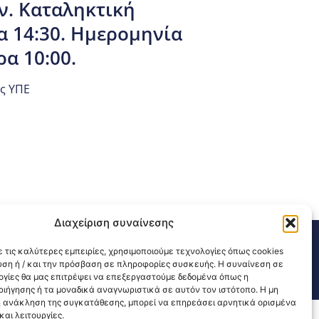
ν. Καταληκτική
α 14:30. Ημερομηνία
ρα 10:00.
ς ΥΠΕ
Διαχείριση συναίνεσης
311 226 200
email: 3ype@3ype.gr
 τις καλύτερες εμπειρίες, χρησιμοποιούμε τεχνολογίες όπως cookies
sits:
1594636
υση ή / και την πρόσβαση σε πληροφορίες συσκευής. Η συναίνεση σε
λογίες θα μας επιτρέψει να επεξεργαστούμε δεδομένα όπως η
ιήγησης ή τα μοναδικά αναγνωριστικά σε αυτόν τον ιστότοπο. Η μη
 ανάκληση της συγκατάθεσης, μπορεί να επηρεάσει αρνητικά ορισμένα
αι λειτουργίες.