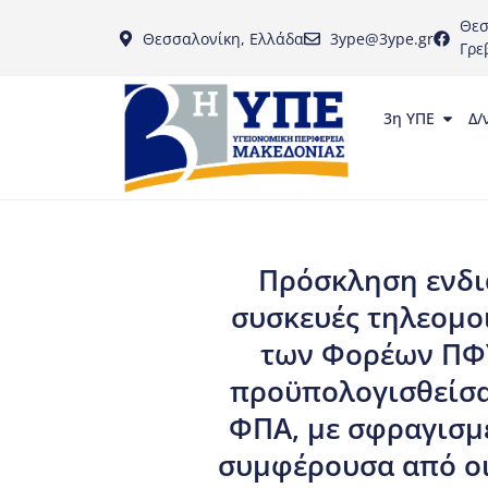
Θεσ
Θεσσαλονίκη, Ελλάδα
3ype@3ype.gr
Γρε
3η ΥΠΕ
Δ/
Πρόσκληση ενδια
συσκευές τηλεομο
των Φορέων ΠΦΥ
προϋπολογισθείσα
ΦΠΑ, με σφραγισμ
συμφέρουσα από οι