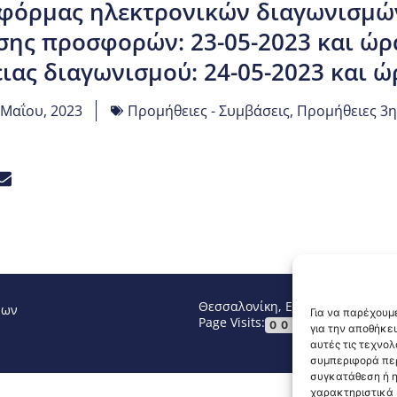
φόρμας ηλεκτρονικών διαγωνισμώ
ης προσφορών: 23-05-2023 και ώρ
ιας διαγωνισμού: 24-05-2023 και ώ
 Μαΐου, 2023
Προμήθειες - Συμβάσεις
,
Προμήθειες 3η
Θεσσαλονίκη, Ελλάδα
Τηλ: +30 2
νων
Για να παρέχουμε
Page Visits:
Website Vi
00015
για την αποθήκε
αυτές τις τεχνο
συμπεριφορά περ
συγκατάθεση ή η
χαρακτηριστικά κ