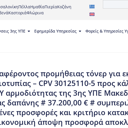
σαλονίκη
Πέλλα
Ημαθία
Πιερία
Κοζάνη
βενά
Καστοριά
Φλώρινα
νσεις 3ης ΥΠΕ
Εφημερίδα Υπηρεσίας
Φορείς & Υπηρεσίες Υ
φέροντος προμήθειας τόνερ για ε
ιοτυπίας – CPV 30125110-5 προς κ
 αρμοδιότητας της 3ης ΥΠΕ Μακεδ
ς δαπάνης # 37.200,00 € # συμπερ
ένες προσφορές και κριτήριο κατα
κονομική άποψη προσφορά αποκλε