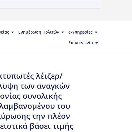
γείας
Ενημέρωση Πολιτών
e-Υπηρεσίες
Επικοινωνία
κτυπωτές λέιζερ/
άλυψη των αναγκών
ονίας συνολικής
ιλαμβανομένου του
κύρωσης την πλέον
ιστικά βάσει τιμής