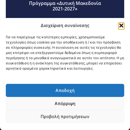
Πρόγραμμα «Δυτική Μακεδονία
2021-2027»
Διαχείριση συναίνεσης
Για να παρέχουμε τις καλύτερες εμπειρίες, χρησιμοποιούμε
τεχνολογίες όπως cookies για την αποθήκευση ή / και την πρόσβαση
σε πληροφορίες συσκευής. Η συναίνεση σε αυτές τις τεχνολογίες θα
Κοινοποίηση:
μας επιτρέψει να επεξεργαστούμε δεδομένα όπως η συμπεριφορά
περιήγησης ή τα μοναδικά αναγνωριστικά σε αυτόν τον ιστότοπο. Η μη
συγκατάθεση ή η ανάκληση της συγκατάθεσης, μπορεί να επηρεάσει
αρνητικά ορισμένα χαρακτηριστικά και λειτουργίες.
Αποδοχή
@2026 3ype.gr All rights reserved
Πολιτική Προστασίας Δεδομένων
Απόρριψη
Θεσσαλονίκη, Ελλάδα
Τηλ: +30 2311 226 200
email: 3ype@3ype.gr
Προβολή προτιμήσεων
Page Visits:
Website Visits:
04288
1603397