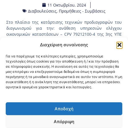
11 Οκτωβρίου, 2024
Διαβουλεύσεις
,
Προμήθειες - Συμβάσεις
Στο πλαίσιο της κατάρτισης τεχνικών προδιαγραφών του
διαγωνισμού για την: ανάθεση υπηρεσιών ελέγχου
οικονομικών καταστάσεων – CPV 79212100-4 της 3ης ΥΠΕ
Μακεδονίας σε ορκωτούς λογιστές για τη διαχειριστική
Διαχείριση συναίνεσης
χρήση έτους 2024, η οποία θα διαρκέσει 15 ημέρες. Η
διαδικασία της διαβούλευσης θα λάβει μέρος στην
Για να παρέχουμε τις καλύτερες εμπειρίες, χρησιμοποιούμε
ιστοσελίδα του ΕΣΗΔΗΣ (έχει αναρτηθεί και έχει πάρει τον
τεχνολογίες όπως cookies για την αποθήκευση ή / και την πρόσβαση
κωδικό 2024DIAB29150) και παρακαλούνται οι
σε πληροφορίες συσκευής. Η συναίνεση σε αυτές τις τεχνολογίες θα
ενδιαφερόμενοι να επισκεφτούν τον
μας επιτρέψει να επεξεργαστούμε δεδομένα όπως η συμπεριφορά
παρακάτω
σύνδεσμο
προκειμένου να λάβουν γνώση επί
περιήγησης ή τα μοναδικά αναγνωριστικά σε αυτόν τον ιστότοπο. Η μη
των τεχνικών προδιαγραφών.
συγκατάθεση ή η ανάκληση της συγκατάθεσης, μπορεί να επηρεάσει
αρνητικά ορισμένα χαρακτηριστικά και λειτουργίες.
Κοινοποίηση:
Αποδοχή
@2026 3ype.gr All rights reserved
Πολιτική Προστασίας Δεδομένων
Απόρριψη
Θεσσαλονίκη, Ελλάδα
Τηλ: +30 2311 226 200