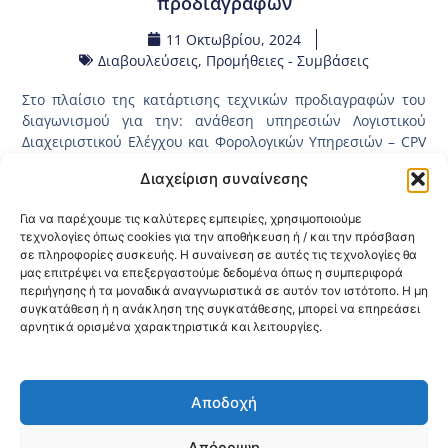
προδιαγραφών
11 Οκτωβρίου, 2024
Διαβουλεύσεις
,
Προμήθειες - Συμβάσεις
Στο πλαίσιο της κατάρτισης τεχνικών προδιαγραφών του
διαγωνισμού για την: ανάθεση υπηρεσιών Λογιστικού
Διαχειριστικού Ελέγχου και Φορολογικών Υπηρεσιών – CPV
79200000-6 για τις ανάγκες των φορέων ΠΦΥ της 3ης ΥΠΕ
Διαχείριση συναίνεσης
(Μακεδονίας), η οποία θα διαρκέσει 15 ημέρες. Η
διαδικασία της διαβούλευσης θα λάβει μέρος στην
Για να παρέχουμε τις καλύτερες εμπειρίες, χρησιμοποιούμε
ιστοσελίδα του ΕΣΗΔΗΣ (έχει αναρτηθεί και έχει πάρει τον
τεχνολογίες όπως cookies για την αποθήκευση ή / και την πρόσβαση
κωδικό 2024DIAB29152) και παρακαλούνται οι
σε πληροφορίες συσκευής. Η συναίνεση σε αυτές τις τεχνολογίες θα
ενδιαφερόμενοι να επισκεφτούν τον
μας επιτρέψει να επεξεργαστούμε δεδομένα όπως η συμπεριφορά
παρακάτω
σύνδεσμο
προκειμένου να λάβουν γνώση επί
περιήγησης ή τα μοναδικά αναγνωριστικά σε αυτόν τον ιστότοπο. Η μη
των τεχνικών προδιαγραφών
συγκατάθεση ή η ανάκληση της συγκατάθεσης, μπορεί να επηρεάσει
αρνητικά ορισμένα χαρακτηριστικά και λειτουργίες.
Κοινοποίηση:
Αποδοχή
@2026 3ype.gr All rights reserved
Πολιτική Προστασίας Δεδομένων
Απόρριψη