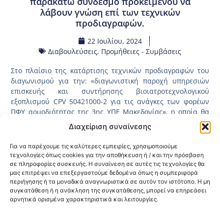
παρακάτω σύνδεσμο προκειμένου να
λάβουν γνώση επί των τεχνικών
προδιαγραφών.
22 Ιουλίου, 2024
Διαβουλεύσεις
,
Προμήθειες - Συμβάσεις
Στο πλαίσιο της κατάρτισης τεχνικών προδιαγραφών του
διαγωνισμού για την: «διαγωνιστική παροχή υπηρεσιών
επισκευής και συντήρησης βιοιατροτεχνολογικού
εξοπλισμού CPV 50421000-2 για τις ανάγκες των φορέων
ΠΦΥ αρμοδιότητας της 3ης ΥΠΕ Μακεδονίας», η οποία θα
διαρκέσει από τις 22/07/2024 έως τις 06/08/2024.
Διαχείριση συναίνεσης
Η διαδικασία της διαβούλευσης θα λάβει μέρος στην
Για να παρέχουμε τις καλύτερες εμπειρίες, χρησιμοποιούμε
ιστοσελίδα του ΕΣΗΔΗΣ (έχει αναρτηθεί και έχει πάρει τον
τεχνολογίες όπως cookies για την αποθήκευση ή / και την πρόσβαση
κωδικό 2024DIAB28759) και παρακαλούνται οι
σε πληροφορίες συσκευής. Η συναίνεση σε αυτές τις τεχνολογίες θα
ενδιαφερόμενοι να επισκεφτούν τον
μας επιτρέψει να επεξεργαστούμε δεδομένα όπως η συμπεριφορά
παρακάτω
σύνδεσμο
προκειμένου να λάβουν γνώση επί
περιήγησης ή τα μοναδικά αναγνωριστικά σε αυτόν τον ιστότοπο. Η μη
των τεχνικών προδιαγραφών.
συγκατάθεση ή η ανάκληση της συγκατάθεσης, μπορεί να επηρεάσει
αρνητικά ορισμένα χαρακτηριστικά και λειτουργίες.
Κοινοποίηση: