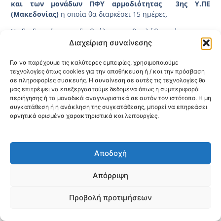
και των μονάδων ΠΦΥ αρμοδιότητας 3ης Υ.ΠΕ
(Μακεδονίας)
η οποία θα διαρκέσει 15 ημέρες.
Η διαδικασία της διαβούλευσης θα λάβει μέρος στην
ιστοσελίδα του ΕΣΗΔΗΣ (έχει αναρτηθεί και έχει πάρει τον
Διαχείριση συναίνεσης
κωδικό 2025DIAB31262) και παρακαλούνται οι
ενδιαφερόμενοι να επισκεφτούν τον παρακάτω
σύνδεσμο
Για να παρέχουμε τις καλύτερες εμπειρίες, χρησιμοποιούμε
τεχνολογίες όπως cookies για την αποθήκευση ή / και την πρόσβαση
προκειμένου να λάβουν γνώση επί των τεχνικών
σε πληροφορίες συσκευής. Η συναίνεση σε αυτές τις τεχνολογίες θα
προδιαγραφών.
μας επιτρέψει να επεξεργαστούμε δεδομένα όπως η συμπεριφορά
περιήγησης ή τα μοναδικά αναγνωριστικά σε αυτόν τον ιστότοπο. Η μη
συγκατάθεση ή η ανάκληση της συγκατάθεσης, μπορεί να επηρεάσει
Κοινοποίηση:
αρνητικά ορισμένα χαρακτηριστικά και λειτουργίες.
@2026 3ype.gr All rights reserved
Πολιτική Προστασίας Δεδομένων
Αποδοχή
Θεσσαλονίκη, Ελλάδα
Τηλ: +30 2311 226 200
email: 3ype@3ype.gr
Page Visits:
Website Visits:
Απόρριψη
00063
1601353
Προβολή προτιμήσεων