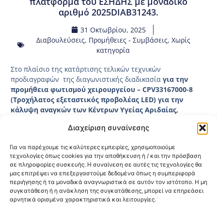
πλατφόρμα του ΕΣΗΔΗΣ με μοναδικό
αριθμό 2025DIAB31243.
31 Οκτωβρίου, 2025
Διαβουλεύσεις
,
Προμήθειες - Συμβάσεις
,
Χωρίς
κατηγορία
Στο πλαίσιο της κατάρτισης τελικών τεχνικών
προδιαγραφών της διαγωνιστικής διαδικασία
για την
προμήθεια φωτισμού χειρουργείου – CPV33167000-8
(Τροχήλατος εξεταστικός προβολέας LED) για την
κάλυψη αναγκών των Κέντρων Υγείας Αριδαίας,
Λιτόχωρου και ‘Άργους Ορεστικού αρμοδιότητας 3ης
Διαχείριση συναίνεσης
ΥΠΕ (Μακεδονίας)
παραθέτουμε το
τελικό κείμενο των
τεχνικών προδιαγραφών
όπως έχει επικυρωθεί με την
Για να παρέχουμε τις καλύτερες εμπειρίες, χρησιμοποιούμε
υπ΄αριθμ. 54588/30.10.2025 (ΑΔΑ: ΨΘΕΠΟΡΕΠ-646)
τεχνολογίες όπως cookies για την αποθήκευση ή / και την πρόσβαση
Απόφαση
της 3ης Υ.ΠΕ. Μακεδονίας έπειτα τη διενέργεια
σε πληροφορίες συσκευής. Η συναίνεση σε αυτές τις τεχνολογίες θα
προκαταρκτικής διαβούλευσης στην ηλεκτρονική
μας επιτρέψει να επεξεργαστούμε δεδομένα όπως η συμπεριφορά
πλατφόρμα του ΕΣΗΔΗΣ με μοναδικό αριθμό
περιήγησης ή τα μοναδικά αναγνωριστικά σε αυτόν τον ιστότοπο. Η μη
2025DIAB31243.
συγκατάθεση ή η ανάκληση της συγκατάθεσης, μπορεί να επηρεάσει
αρνητικά ορισμένα χαρακτηριστικά και λειτουργίες.