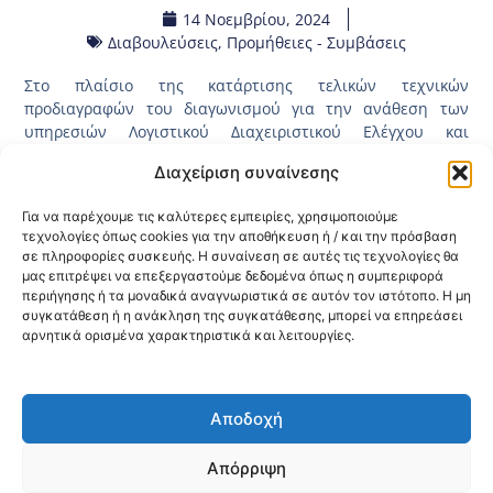
14 Νοεμβρίου, 2024
Διαβουλεύσεις
,
Προμήθειες - Συμβάσεις
Στο πλαίσιο της κατάρτισης τελικών τεχνικών
προδιαγραφών του διαγωνισμού για την ανάθεση των
υπηρεσιών Λογιστικού Διαχειριστικού Ελέγχου και
Φορολογικών Υπηρεσιών – CPV 79200000-6 για τις ανάγκες
Διαχείριση συναίνεσης
της 3ης ΥΠΕ (Μακεδονίας) παραθέτουμε το
τελικό κείμενο
των τεχνικών προδιαγραφών
όπως έχει επικυρωθεί με την
Για να παρέχουμε τις καλύτερες εμπειρίες, χρησιμοποιούμε
υπ΄αριθμ. 54446/11.11.2024 (
ΑΔΑ: 6ΔΙΦΟΡΕΠ-Δ12
) Απόφαση
τεχνολογίες όπως cookies για την αποθήκευση ή / και την πρόσβαση
της 3ης Υ.ΠΕ. Μακεδονίας έπειτα τη διενέργεια
σε πληροφορίες συσκευής. Η συναίνεση σε αυτές τις τεχνολογίες θα
προκαταρκτικής διαβούλευσης στην ηλεκτρονική
μας επιτρέψει να επεξεργαστούμε δεδομένα όπως η συμπεριφορά
πλατφόρμα του ΕΣΗΔΗΣ με μοναδικό αριθμό
περιήγησης ή τα μοναδικά αναγνωριστικά σε αυτόν τον ιστότοπο. Η μη
2024DIAB29152.
συγκατάθεση ή η ανάκληση της συγκατάθεσης, μπορεί να επηρεάσει
αρνητικά ορισμένα χαρακτηριστικά και λειτουργίες.
Κοινοποίηση:
Αποδοχή
@2026 3ype.gr All rights reserved
Πολιτική Προστασίας Δεδομένων
Απόρριψη
Θεσσαλονίκη, Ελλάδα
Τηλ: +30 2311 226 200