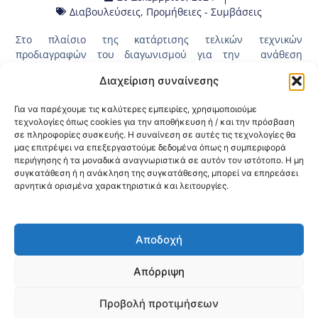
Διαβουλεύσεις
,
Προμήθειες - Συμβάσεις
Στο πλαίσιο της κατάρτισης τελικών τεχνικών
προδιαγραφών του διαγωνισμού για την ανάθεση
υπηρεσιών προσωπικών δεδομένων (DPO) CPV- 79417000-0
Διαχείριση συναίνεσης
προς κάλυψη των αναγκών της 3ης ΥΠΕ Μακεδονίας
παραθέτουμε το
τελικό κείμενο των τεχνικών
Για να παρέχουμε τις καλύτερες εμπειρίες, χρησιμοποιούμε
προδιαγραφών
όπως έχει επικυρωθεί με την υπ΄αριθμ.
τεχνολογίες όπως cookies για την αποθήκευση ή / και την πρόσβαση
62081/20.12.2024 (ΑΔΑ:
6ΞΠ2ΟΡΕΠ-0ΥΤ
) Απόφαση της 3ης
σε πληροφορίες συσκευής. Η συναίνεση σε αυτές τις τεχνολογίες θα
Υ.ΠΕ. Μακεδονίας έπειτα από τη διενέργεια προκαταρκτικής
μας επιτρέψει να επεξεργαστούμε δεδομένα όπως η συμπεριφορά
διαβούλευσης στην ηλεκτρονική πλατφόρμα του ΕΣΗΔΗΣ
περιήγησης ή τα μοναδικά αναγνωριστικά σε αυτόν τον ιστότοπο. Η μη
με μοναδικό αριθμό 2024DIAB29291.
συγκατάθεση ή η ανάκληση της συγκατάθεσης, μπορεί να επηρεάσει
αρνητικά ορισμένα χαρακτηριστικά και λειτουργίες.
Κοινοποίηση:
Αποδοχή
@2026 3ype.gr All rights reserved
Πολιτική Προστασίας Δεδομένων
Απόρριψη
Θεσσαλονίκη, Ελλάδα
Τηλ: +30 2311 226 200
email: 3ype@3ype.gr
Προβολή προτιμήσεων
Page Visits:
Website Visits:
00015
1598255