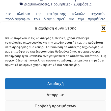
Διαβουλεύσεις
,
Προμήθειες - Συμβάσεις
Στο πλαίσιο της κατάρτισης τελικών τεχνικών
προδιαγραφών του διαγωνισμού για την προμήθεια
αναλώσιμων οδοντιατρικών υλικών προς κάλυψη των
Διαχείριση συναίνεσης
ης
αναγκών των φορέων ΠΦΥ αρμοδιότητας της 3
ΥΠΕ
Μακεδονίας, παραθέτουμε το
τελικό κείμενο των τεχνικών
Για να παρέχουμε τις καλύτερες εμπειρίες, χρησιμοποιούμε
προδιαγραφών
όπως έχει επικυρωθεί με την υπ΄αριθμ.
τεχνολογίες όπως cookies για την αποθήκευση ή / και την πρόσβαση
37347/21.07.2025 (ΑΔΑ:9ΛΕΞΟΡΕΠ-ΜΟΩ)
Απόφαση της 3ης
σε πληροφορίες συσκευής. Η συναίνεση σε αυτές τις τεχνολογίες θα
Υ.ΠΕ. Μακεδονίας έπειτα από τη διενέργεια δημόσιας
μας επιτρέψει να επεξεργαστούμε δεδομένα όπως η συμπεριφορά
διαβούλευσης στην ηλεκτρονική πλατφόρμα του ΕΣΗΔΗΣ
περιήγησης ή τα μοναδικά αναγνωριστικά σε αυτόν τον ιστότοπο. Η μη
με μοναδικό αριθμό 2025DIAB30724.
συγκατάθεση ή η ανάκληση της συγκατάθεσης, μπορεί να επηρεάσει
αρνητικά ορισμένα χαρακτηριστικά και λειτουργίες.
Κοινοποίηση:
Αποδοχή
@2026 3ype.gr All rights reserved
Πολιτική Προστασίας Δεδομένων
Απόρριψη
Θεσσαλονίκη, Ελλάδα
Τηλ: +30 2311 226 200
email: 3ype@3ype.gr
Προβολή προτιμήσεων
Page Visits:
Website Visits:
00022
1587355