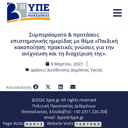
Συμπεράσματα & προτάσεις
επιστημονικής ημερίδας με θέμα «Παιδική
κακοποίηση: πρακτικές γνώσεις για την
ανίχνευση και τη διαχείριση της».
8 Μαρτίου, 2023
Δράσεις Διεύθυνσης Δημόσιας Υγείας
Κοινοποίηση:
@2026 3ype.gr All rights reserved
Πολιτική Προστασίας Δεδομένων
Θεσσαλονίκη, Ελλάδα
Τηλ: +30 2311 226 200
email: 3ype@3ype.gr
Page Visits:
Website Visits:
00013
1587965