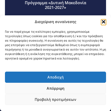
Πρόγραμμα «Δυτική Μακεδονία
2021-2027»
Διαχείριση συναίνεσης
Για να παρέχουμε τις καλύτερες εμπειρίες, χρησιμοποιούμε
τεχνολογίες όπως cookies για την αποθήκευση ή / και την πρόσβαση
σε πληροφορίες συσκευής. Η συναίνεση σε αυτές τις τεχνολογίες θα
Κοινοποίηση:
μας επιτρέψει να επεξεργαστούμε δεδομένα όπως η συμπεριφορά
περιήγησης ή τα μοναδικά αναγνωριστικά σε αυτόν τον ιστότοπο. Η μη
συγκατάθεση ή η ανάκληση της συγκατάθεσης, μπορεί να επηρεάσει
αρνητικά ορισμένα χαρακτηριστικά και λειτουργίες.
Αποδοχή
@2026 3ype.gr All rights reserved
Πολιτική Προστασίας Δεδομένων
Απόρριψη
Θεσσαλονίκη, Ελλάδα
Τηλ: +30 2311 226 200
email: 3ype@3ype.gr
Προβολή προτιμήσεων
Page Visits:
Website Visits:
04267
1598012