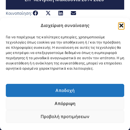
Κοινοποίηση:
Διαχείριση συναίνεσης
Για να παρέχουμε τις καλύτερες εμπειρίες, χρησιμοποιούμε
τεχνολογίες όπως cookies για την αποθήκευση ή / και την πρόσβαση
σε πληροφορίες συσκευής. Η συναίνεση σε αυτές τις τεχνολογίες θα
μας επιτρέψει να επεξεργαστούμε δεδομένα όπως η συμπεριφορά
περιήγησης ή τα μοναδικά αναγνωριστικά σε αυτόν τον ιστότοπο. Η μη
συγκατάθεση ή η ανάκληση της συγκατάθεσης, μπορεί να επηρεάσει
αρνητικά ορισμένα χαρακτηριστικά και λειτουργίες.
Αποδοχή
@2026 3ype.gr All rights reserved
Πολιτική Προστασίας Δεδομένων
Απόρριψη
Θεσσαλονίκη, Ελλάδα
Τηλ: +30 2311 226 200
email: 3ype@3ype.gr
Προβολή προτιμήσεων
Page Visits:
Website Visits:
03745
1591145