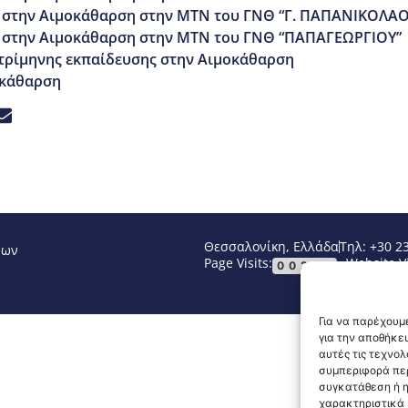
 στην Αιμοκάθαρση στην ΜΤΝ του ΓΝΘ “Γ. ΠΑΠΑΝΙΚΟΛΑΟ
 στην Αιμοκάθαρση στην ΜΤΝ του ΓΝΘ “ΠΑΠΑΓΕΩΡΓΙΟΥ”
τρίμηνης εκπαίδευσης στην Αιμοκάθαρση
οκάθαρση
Θεσσαλονίκη, Ελλάδα
Τηλ: +30 2
νων
Page Visits:
Website Vi
00292
Για να παρέχουμε
για την αποθήκε
αυτές τις τεχνο
συμπεριφορά περ
συγκατάθεση ή η
χαρακτηριστικά κ