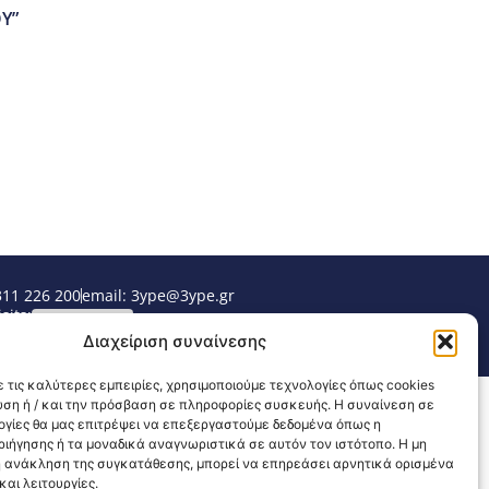
Υ”
311 226 200
email: 3ype@3ype.gr
sits:
1595618
Διαχείριση συναίνεσης
 τις καλύτερες εμπειρίες, χρησιμοποιούμε τεχνολογίες όπως cookies
υση ή / και την πρόσβαση σε πληροφορίες συσκευής. Η συναίνεση σε
λογίες θα μας επιτρέψει να επεξεργαστούμε δεδομένα όπως η
ιήγησης ή τα μοναδικά αναγνωριστικά σε αυτόν τον ιστότοπο. Η μη
 ανάκληση της συγκατάθεσης, μπορεί να επηρεάσει αρνητικά ορισμένα
αι λειτουργίες.