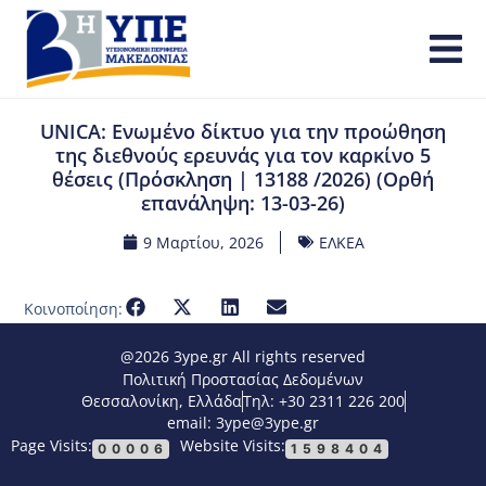
UNICA: Ενωμένο δίκτυο για την προώθηση
της διεθνούς ερευνάς για τον καρκίνο 5
θέσεις (Πρόσκληση | 13188 /2026) (Ορθή
επανάληψη: 13-03-26)
9 Μαρτίου, 2026
ΕΛΚΕΑ
Κοινοποίηση:
@2026 3ype.gr All rights reserved
Πολιτική Προστασίας Δεδομένων
Θεσσαλονίκη, Ελλάδα
Τηλ: +30 2311 226 200
email: 3ype@3ype.gr
Page Visits:
Website Visits:
00006
1598404