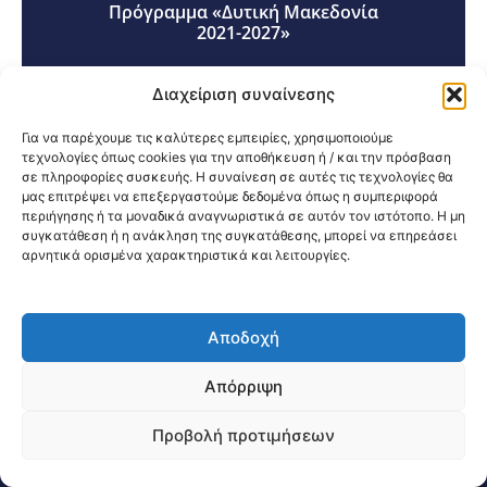
Πρόγραμμα «Δυτική Μακεδονία
2021-2027»
Διαχείριση συναίνεσης
Για να παρέχουμε τις καλύτερες εμπειρίες, χρησιμοποιούμε
τεχνολογίες όπως cookies για την αποθήκευση ή / και την πρόσβαση
σε πληροφορίες συσκευής. Η συναίνεση σε αυτές τις τεχνολογίες θα
Κοινοποίηση:
μας επιτρέψει να επεξεργαστούμε δεδομένα όπως η συμπεριφορά
περιήγησης ή τα μοναδικά αναγνωριστικά σε αυτόν τον ιστότοπο. Η μη
συγκατάθεση ή η ανάκληση της συγκατάθεσης, μπορεί να επηρεάσει
αρνητικά ορισμένα χαρακτηριστικά και λειτουργίες.
Αποδοχή
@2026 3ype.gr All rights reserved
Πολιτική Προστασίας Δεδομένων
Απόρριψη
Θεσσαλονίκη, Ελλάδα
Τηλ: +30 2311 226 200
email: 3ype@3ype.gr
Προβολή προτιμήσεων
Page Visits:
Website Visits:
04219
1587337