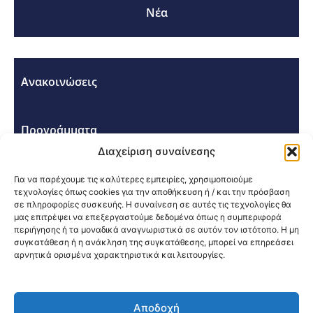
Νέα
Ανακοινώσεις
Προγράμματα
Διαχείριση συναίνεσης
Σεμινάρια - Συνέδρια
Για να παρέχουμε τις καλύτερες εμπειρίες, χρησιμοποιούμε
τεχνολογίες όπως cookies για την αποθήκευση ή / και την πρόσβαση
σε πληροφορίες συσκευής. Η συναίνεση σε αυτές τις τεχνολογίες θα
μας επιτρέψει να επεξεργαστούμε δεδομένα όπως η συμπεριφορά
περιήγησης ή τα μοναδικά αναγνωριστικά σε αυτόν τον ιστότοπο. Η μη
συγκατάθεση ή η ανάκληση της συγκατάθεσης, μπορεί να επηρεάσει
αρνητικά ορισμένα χαρακτηριστικά και λειτουργίες.
Κοινοποίηση:
Αποδοχή