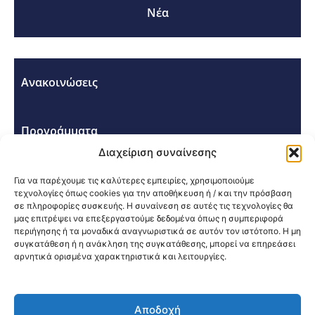
Νέα
Ανακοινώσεις
Προγράμματα
Διαχείριση συναίνεσης
Σεμινάρια - Συνέδρια
Για να παρέχουμε τις καλύτερες εμπειρίες, χρησιμοποιούμε
τεχνολογίες όπως cookies για την αποθήκευση ή / και την πρόσβαση
σε πληροφορίες συσκευής. Η συναίνεση σε αυτές τις τεχνολογίες θα
μας επιτρέψει να επεξεργαστούμε δεδομένα όπως η συμπεριφορά
περιήγησης ή τα μοναδικά αναγνωριστικά σε αυτόν τον ιστότοπο. Η μη
συγκατάθεση ή η ανάκληση της συγκατάθεσης, μπορεί να επηρεάσει
αρνητικά ορισμένα χαρακτηριστικά και λειτουργίες.
Κοινοποίηση:
Αποδοχή