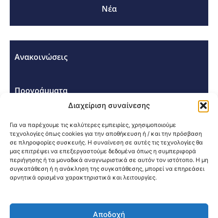
Νέα
Ανακοινώσεις
Προγράμματα
Διαχείριση συναίνεσης
Σεμινάρια - Συνέδρια
Για να παρέχουμε τις καλύτερες εμπειρίες, χρησιμοποιούμε
τεχνολογίες όπως cookies για την αποθήκευση ή / και την πρόσβαση
σε πληροφορίες συσκευής. Η συναίνεση σε αυτές τις τεχνολογίες θα
μας επιτρέψει να επεξεργαστούμε δεδομένα όπως η συμπεριφορά
περιήγησης ή τα μοναδικά αναγνωριστικά σε αυτόν τον ιστότοπο. Η μη
συγκατάθεση ή η ανάκληση της συγκατάθεσης, μπορεί να επηρεάσει
αρνητικά ορισμένα χαρακτηριστικά και λειτουργίες.
Κοινοποίηση:
Αποδοχή