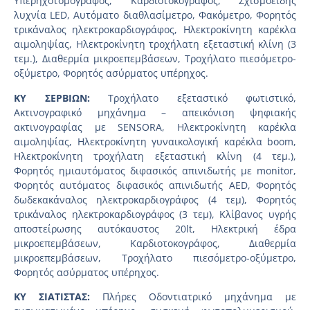
Υπερηχοτομογράφος, Καρδιοτοκογράφος, Σχισμοειδής
λυχνία LED, Αυτόματο διαθλασίμετρο, Φακόμετρο, Φορητός
τρικάναλος ηλεκτροκαρδιογράφος, Ηλεκτροκίνητη καρέκλα
αιμοληψίας, Ηλεκτροκίνητη τροχήλατη εξεταστική κλίνη (3
τεμ.), Διαθερμία μικροεπεμβάσεων, Τροχήλατο πιεσόμετρο-
οξύμετρο, Φορητός ασύρματος υπέρηχος.
ΚΥ ΣΕΡΒΙΩΝ:
Τροχήλατο εξεταστικό φωτιστικό,
Ακτινογραφικό μηχάνημα – απεικόνιση ψηφιακής
ακτινογραφίας με SENSORA, Ηλεκτροκίνητη καρέκλα
αιμοληψίας, Ηλεκτροκίνητη γυναικολογική καρέκλα boom,
Ηλεκτροκίνητη τροχήλατη εξεταστική κλίνη (4 τεμ.),
Φορητός ημιαυτόματος διφασικός απινιδωτής με monitor,
Φορητός αυτόματος διφασικός απινιδωτής AED, Φορητός
δωδεκακάναλος ηλεκτροκαρδιογράφος (4 τεμ), Φορητός
τρικάναλος ηλεκτροκαρδιογράφος (3 τεμ), Κλίβανος υγρής
αποστείρωσης αυτόκαυστος 20lt, Ηλεκτρική έδρα
μικροεπεμβάσεων, Καρδιοτοκογράφος, Διαθερμία
μικροεπεμβάσεων, Τροχήλατο πιεσόμετρο-οξύμετρο,
Φορητός ασύρματος υπέρηχος.
ΚΥ ΣΙΑΤΙΣΤΑΣ:
Πλήρες Οδοντιατρικό μηχάνημα με