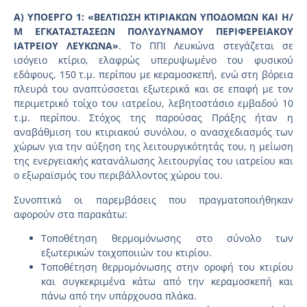
Α) ΥΠΟΕΡΓΟ 1: «ΒΕΛΤΙΩΣΗ ΚΤΙΡΙΑΚΩΝ ΥΠΟΔΟΜΩΝ ΚΑΙ Η/
Μ ΕΓΚΑΤΑΣΤΑΣΕΩΝ ΠΟΛΥΔΥΝΑΜΟΥ ΠΕΡΙΦΕΡΕΙΑΚΟΥ
ΙΑΤΡΕΙΟΥ ΛΕΥΚΩΝΑ»
. Το ΠΠΙ Λευκώνα στεγάζεται σε
ισόγειο κτίριο, ελαφρώς υπερυψωμένο του φυσικού
εδάφους, 150 τ.μ. περίπου με κεραμοσκεπή, ενώ στη βόρεια
πλευρά του αναπτύσσεται εξωτερικά και σε επαφή με τον
περιμετρικό τοίχο του ιατρείου, λεβητοστάσιο εμβαδού 10
τ.μ. περίπου. Στόχος της παρούσας Πράξης ήταν η
αναβάθμιση του κτιριακού συνόλου, ο ανασχεδιασμός των
χώρων για την αύξηση της λειτουργικότητάς του, η μείωση
της ενεργειακής κατανάλωσης λειτουργίας του ιατρείου και
ο εξωραϊσμός του περιβάλλοντος χώρου του.
Συνοπτικά οι παρεμβάσεις που πραγματοποιήθηκαν
αφορούν στα παρακάτω:
Τοποθέτηση θερμομόνωσης στο σύνολο των
εξωτερικών τοιχοποιιών του κτιρίου.
Τοποθέτηση θερμομόνωσης στην οροφή του κτιρίου
και συγκεκριμένα κάτω από την κεραμοσκεπή και
πάνω από την υπάρχουσα πλάκα.