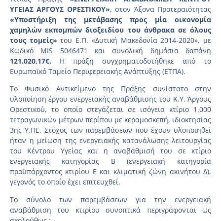
ΥΓΕΙΑΣ ΑΡΓΟΥΣ ΟΡΕΣΤΙΚΟΥ»
, στον Άξονα Προτεραιότητας
«Υποστήριξη της μετάβασης προς μία οικονομία
χαμηλών εκπομπών διοξειδίου του άνθρακα σε όλους
τους τομείς»
του Ε.Π. «Δυτική Μακεδονία 2014-2020», με
Κωδικό MIS 5046471 και συνολική δημόσια δαπάνη
121.020,17€.
Η πράξη συγχρηματοδοτήθηκε από το
Ευρωπαϊκό Ταμείο Περιφερειακής Ανάπτυξης (ΕΤΠΑ).
Το Φυσικό Αντικείμενο της Πράξης συνίστατο στην
υλοποίηση έργου ενεργειακής αναβάθμισης του Κ.Υ. Άργους
Ορεστικού, το οποίο στεγάζεται σε ισόγειο κτίριο 1.000
τετραγωνικών μέτρων περίπου με κεραμοσκεπή, ιδιοκτησίας
3ης Υ.ΠΕ. Στόχος των παρεμβάσεων που έχουν υλοποιηθεί
ήταν η μείωση της ενεργειακής κατανάλωσης λειτουργίας
του Κέντρου Υγείας και η αναβάθμισή του σε κτίριο
ενεργειακής κατηγορίας Β (ενεργειακή κατηγορία
προϋπάρχοντος κτιρίου Ε και κλιματική ζώνη ακινήτου Δ),
γεγονός το οποίο έχει επιτευχθεί.
Το σύνολο των παρεμβάσεων για την ενεργειακή
αναβάθμιση του κτιρίου συνοπτικά περιγράφονται ως
ακολούθως :