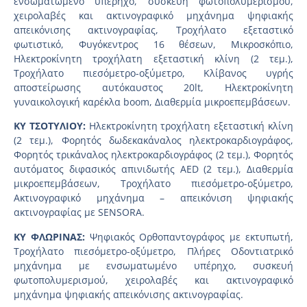
ενσωματωμένο υπέρηχο, συσκευή φωτοπολυμερισμού,
χειρολαβές και ακτινογραφικό μηχάνημα ψηφιακής
απεικόνισης ακτινογραφίας, Τροχήλατο εξεταστικό
φωτιστικό, Φυγόκεντρος 16 θέσεων, Μικροσκόπιο,
Ηλεκτροκίνητη τροχήλατη εξεταστική κλίνη (2 τεμ.),
Τροχήλατο πιεσόμετρο-οξύμετρο, Κλίβανος υγρής
αποστείρωσης αυτόκαυστος 20lt, Ηλεκτροκίνητη
γυναικολογική καρέκλα boom, Διαθερμία μικροεπεμβάσεων.
ΚΥ ΤΣΟΤΥΛΙΟΥ:
Ηλεκτροκίνητη τροχήλατη εξεταστική κλίνη
(2 τεμ.), Φορητός δωδεκακάναλος ηλεκτροκαρδιογράφος,
Φορητός τρικάναλος ηλεκτροκαρδιογράφος (2 τεμ.), Φορητός
αυτόματος διφασικός απινιδωτής AED (2 τεμ.), Διαθερμία
μικροεπεμβάσεων, Τροχήλατο πιεσόμετρο-οξύμετρο,
Ακτινογραφικό μηχάνημα – απεικόνιση ψηφιακής
ακτινογραφίας με SENSORA.
ΚΥ ΦΛΩΡΙΝΑΣ:
Ψηφιακός Ορθοπαντογράφος με εκτυπωτή,
Τροχήλατο πιεσόμετρο-οξύμετρο, Πλήρες Οδοντιατρικό
μηχάνημα με ενσωματωμένο υπέρηχο, συσκευή
φωτοπολυμερισμού, χειρολαβές και ακτινογραφικό
μηχάνημα ψηφιακής απεικόνισης ακτινογραφίας.