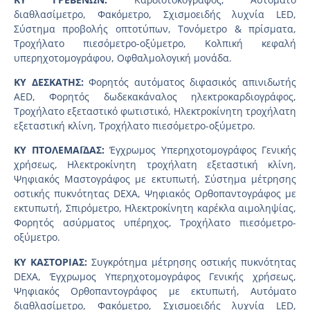
διαθλασίμετρο, Φακόμετρο, Σχισμοειδής λυχνία LED,
Σύστημα προβολής οπτοτύπων, Τονόμετρο & πρίσματα,
Τροχήλατο πιεσόμετρο-οξύμετρο, Κολπική κεφαλή
υπερηχοτομογράφου, Οφθαλμολογική μονάδα.
ΚΥ ΔΕΣΚΑΤΗΣ:
Φορητός αυτόματος διφασικός απινιδωτής
AED, Φορητός δωδεκακάναλος ηλεκτροκαρδιογράφος,
Τροχήλατο εξεταστικό φωτιστικό, Ηλεκτροκίνητη τροχήλατη
εξεταστική κλίνη, Τροχήλατο πιεσόμετρο-οξύμετρο.
ΚΥ ΠΤΟΛΕΜΑΪΔΑΣ:
Έγχρωμος Υπερηχοτομογράφος Γενικής
χρήσεως, Ηλεκτροκίνητη τροχήλατη εξεταστική κλίνη,
Ψηφιακός Μαστογράφος με εκτυπωτή, Σύστημα μέτρησης
οστικής πυκνότητας DEXA, Ψηφιακός Ορθοπαντογράφος με
εκτυπωτή, Σπιρόμετρο, Ηλεκτροκίνητη καρέκλα αιμοληψίας,
Φορητός ασύρματος υπέρηχος, Τροχήλατο πιεσόμετρο-
οξύμετρο.
ΚΥ ΚΑΣΤΟΡΙΑΣ:
Συγκρότημα μέτρησης οστικής πυκνότητας
DEXA, Έγχρωμος Υπερηχοτομογράφος Γενικής χρήσεως,
Ψηφιακός Ορθοπαντογράφος με εκτυπωτή, Αυτόματο
διαθλασίμετρο, Φακόμετρο, Σχισμοειδής λυχνία LED,