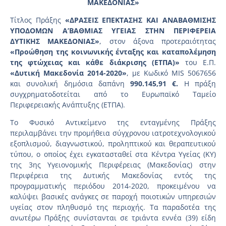
ΜΑΚΕΔΟΝΙΑΣ
»
Τίτλος Πράξης
«ΔΡΑΣΕΙΣ ΕΠΕΚΤΑΣΗΣ ΚΑΙ ΑΝΑΒΑΘΜΙΣΗΣ
ΥΠΟΔΟΜΩΝ Α’ΒΑΘΜΙΑΣ ΥΓΕΙΑΣ ΣΤΗΝ ΠΕΡΙΦΕΡΕΙΑ
ΔΥΤΙΚΗΣ ΜΑΚΕΔΟΝΙΑΣ»
, στον άξονα προτεραιότητας
«Προώθηση της κοινωνικής ένταξης και καταπολέμηση
της φτώχειας και κάθε διάκρισης (ΕΤΠΑ)»
του Ε.Π.
«Δυτική Μακεδονία 2014-2020»
, με Κωδικό MIS 5067656
και συνολική δημόσια δαπάνη
990.145,91 €.
Η πράξη
συγχρηματοδοτείται από το Ευρωπαϊκό Ταμείο
Περιφερειακής Ανάπτυξης (ΕΤΠΑ).
Το Φυσικό Αντικείμενο της ενταγμένης Πράξης
περιλαμβάνει την προμήθεια σύγχρονου ιατροτεχνολογικού
εξοπλισμού, διαγνωστικού, προληπτικού και θεραπευτικού
τύπου, ο οποίος έχει εγκατασταθεί στα Κέντρα Υγείας (KY)
της 3ης Υγειονομικής Περιφέρειας (Μακεδονίας) στην
Περιφέρεια της Δυτικής Μακεδονίας εντός της
προγραμματικής περιόδου 2014-2020, προκειμένου να
καλύψει βασικές ανάγκες σε παροχή ποιοτικών υπηρεσιών
υγείας στον πληθυσμό της περιοχής. Τα παραδοτέα της
ανωτέρω Πράξης συνίστανται σε τριάντα εννέα (39) είδη