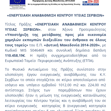
«ΕΝΕΡΓΕΙΑΚΗ ΑΝΑΒΑΘΜΙΣΗ ΚΕΝΤΡΟΥ ΥΓΕΙΑΣ ΣΕΡΒΙΩΝ»
Τίτλος Πράξης
«ΕΝΕΡΓΕΙΑΚΗ ΑΝΑΒΑΘΜΙΣΗ ΚΕΝΤΡΟΥ
ΥΓΕΙΑΣ ΣΕΡΒΙΩΝ»
, στον Άξονα Προτεραιότητας
«Υποστήριξη της μετάβασης προς μία οικονομία
χαμηλών εκπομπών διοξειδίου του άνθρακα σε όλους
τους τομείς»
του Ε.Π.
«Δυτική Μακεδονία 2014-2020»,
με
Κωδικό MIS 5046469 και συνολική δημόσια δαπάνη
110.458,19€
. Η πράξη συγχρηματοδοτήθηκε από το
Ευρωπαϊκό Ταμείο Περιφερειακής Ανάπτυξης (ΕΤΠΑ).
Το Φυσικό Αντικείμενο της Πράξης συνίστατο στην
υλοποίηση έργου ενεργειακής αναβάθμισης του Κ.Υ.
Σερβίων το οποίο στεγάζεται σε κτίριο αποτελούμενο από
ισόγειο και υπόγειο εμβαδού 1012,00 m2 και 224,00 m2
αντίστοιχα. Στόχος των παρεμβάσεων που έχουν
υλοποιηθεί ήταν η μείωση της ενεργειακής κατανάλωσης
λειτουργίας του Κέντρου Υγείας και η αναβάθμισή του σε
κτίριο ενεργειακής κατηγορίας Β (ενεργειακή κατηγορία
προϋπάρχοντος κτιρίου E και κλιματική ζώνη ακινήτου Δ).