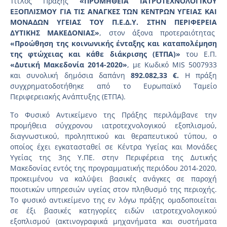
Τίτλος Πράξης
«ΠΡΟΜΗΘΕΙΑ ΙΑΤΡΟΤΕΧΝΟΛΟΓΙΚΟΥ
ΕΞΟΠΛΙΣΜΟΥ ΓΙΑ ΤΙΣ ΑΝΑΓΚΕΣ ΤΩΝ ΚΕΝΤΡΩΝ ΥΓΕΙΑΣ ΚΑΙ
ΜΟΝΑΔΩΝ ΥΓΕΙΑΣ ΤΟΥ Π.Ε.Δ.Υ. ΣΤΗΝ ΠΕΡΙΦΕΡΕΙΑ
ΔΥΤΙΚΗΣ ΜΑΚΕΔΟΝΙΑΣ»
, στον άξονα προτεραιότητας
«Προώθηση της κοινωνικής ένταξης και καταπολέμηση
της φτώχειας και κάθε διάκρισης (ΕΤΠΑ)»
του Ε.Π.
«Δυτική Μακεδονία 2014-2020»
, με Κωδικό MIS 5007933
και συνολική δημόσια δαπάνη
892.082,33 €.
Η πράξη
συγχρηματοδοτήθηκε από το Ευρωπαϊκό Ταμείο
Περιφερειακής Ανάπτυξης (ΕΤΠΑ).
Το Φυσικό Αντικείμενο της Πράξης περιλάμβανε την
προμήθεια σύγχρονου ιατροτεχνολογικού εξοπλισμού,
διαγνωστικού, προληπτικού και θεραπευτικού τύπου, ο
οποίος έχει εγκατασταθεί σε Κέντρα Υγείας και Μονάδες
Υγείας της 3ης Υ.ΠΕ. στην Περιφέρεια της Δυτικής
Μακεδονίας εντός της προγραμματικής περιόδου 2014-2020,
προκειμένου να καλύψει βασικές ανάγκες σε παροχή
ποιοτικών υπηρεσιών υγείας στον πληθυσμό της περιοχής.
Το φυσικό αντικείμενο της εν λόγω πράξης ομαδοποιείται
σε έξι βασικές κατηγορίες ειδών ιατροτεχνολογικού
εξοπλισμού (ακτινογραφικά μηχανήματα και συστήματα