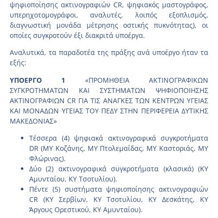
ψηφιοποίησης ακτινογραφιών CR, ψηφιακός μαστογράφος,
υπερηχοτομογράφοι, αναλυτές, λοιπός εξοπλισμός,
διαγνωστική μονάδα μέτρησης οστικής πυκνότητας), οι
οποίες συγκροτούν έξι διακριτά υποέργα.
Αναλυτικά, τα παραδοτέα της πράξης ανά υποέργο ήταν τα
εξής:
ΥΠΟΕΡΓΟ 1
«ΠΡΟΜΗΘΕΙΑ ΑΚΤΙΝΟΓΡΑΦΙΚΩΝ
ΣΥΓΚΡΟΤΗΜΑΤΩΝ ΚΑΙ ΣΥΣΤΗΜΑΤΩΝ ΨΗΦΙΟΠΟΙΗΣΗΣ
ΑΚΤΙΝΟΓΡΑΦΙΩΝ CR ΓΙΑ ΤΙΣ ΑΝΑΓΚΕΣ ΤΩΝ ΚΕΝΤΡΩΝ ΥΓΕΙΑΣ
ΚΑΙ ΜΟΝΑΔΩΝ ΥΓΕΙΑΣ ΤΟΥ ΠΕΔΥ ΣΤΗΝ ΠΕΡΙΦΕΡΕΙΑ ΔΥΤΙΚΗΣ
ΜΑΚΕΔΟΝΙΑΣ»
Τέσσερα (4) ψηφιακά ακτινογραφικά συγκροτήματα
DR (ΜΥ Κοζάνης, ΜΥ Πτολεμαΐδας, ΜΥ Καστοριάς, ΜΥ
Φλώρινας).
Δύο (2) ακτινογραφικά συγκροτήματα (κλασικά) (ΚΥ
Αμυνταίου, ΚΥ Τσοτυλίου).
Πέντε (5) συστήματα ψηφιοποίησης ακτινογραφιών
CR (ΚΥ Σερβίων, ΚΥ Τσοτυλίου, ΚΥ Δεσκάτης, ΚΥ
Άργους Ορεστικού, ΚΥ Αμυνταίου).