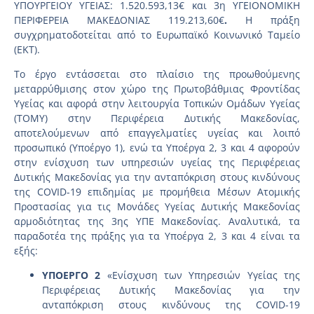
ΥΠΟΥΡΓΕΙΟΥ ΥΓΕΙΑΣ: 1.520.593,13€ και 3η ΥΓΕΙΟΝΟΜΙΚΗ
ΠΕΡΙΦΕΡΕΙΑ ΜΑΚΕΔΟΝΙΑΣ 119.213,60€
.
Η πράξη
συγχρηματοδοτείται από το Ευρωπαϊκό Κοινωνικό Ταμείο
(ΕΚΤ).
Το έργο εντάσσεται στο πλαίσιο της προωθούμενης
μεταρρύθμισης στον χώρο της Πρωτοβάθμιας Φροντίδας
Υγείας και αφορά στην λειτουργία Τοπικών Ομάδων Υγείας
(ΤΟΜΥ) στην Περιφέρεια Δυτικής Μακεδονίας,
αποτελούμενων από επαγγελματίες υγείας και λοιπό
προσωπικό (Υποέργο 1), ενώ τα Υποέργα 2, 3 και 4 αφορούν
στην ενίσχυση των υπηρεσιών υγείας της Περιφέρειας
Δυτικής Μακεδονίας για την ανταπόκριση στους κινδύνους
της COVID-19 επιδημίας με προμήθεια Μέσων Ατομικής
Προστασίας για τις Μονάδες Υγείας Δυτικής Μακεδονίας
αρμοδιότητας της 3ης ΥΠΕ Μακεδονίας. Αναλυτικά, τα
παραδοτέα της πράξης για τα Υποέργα 2, 3 και 4 είναι τα
εξής:
ΥΠΟΕΡΓΟ 2
«Ενίσχυση των Υπηρεσιών Υγείας της
Περιφέρειας Δυτικής Μακεδονίας για την
ανταπόκριση στους κινδύνους της COVID-19