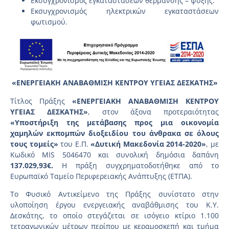
Εκσυγχρονισμός εγκαταστάσεων θέρμανσης – ψύξης.
Εκσυγχρονισμός ηλεκτρικών εγκαταστάσεων
φωτισμού.
«ΕΝΕΡΓΕΙΑΚΗ ΑΝΑΒΑΘΜΙΣΗ ΚΕΝΤΡΟΥ ΥΓΕΙΑΣ ΔΕΣΚΑΤΗΣ»
Τίτλος Πράξης
«ΕΝΕΡΓΕΙΑΚΗ ΑΝΑΒΑΘΜΙΣΗ ΚΕΝΤΡΟΥ
ΥΓΕΙΑΣ ΔΕΣΚΑΤΗΣ»
, στον άξονα προτεραιότητας
«Υποστήριξη της μετάβασης προς μια οικονομία
χαμηλών εκπομπών διοξειδίου του άνθρακα σε όλους
τους τομείς»
του Ε.Π.
«Δυτική Μακεδονία 2014-2020»
, με
Κωδικό MIS 5046470 και συνολική δημόσια δαπάνη
137.029,93€.
Η πράξη συγχρηματοδοτήθηκε από το
Ευρωπαϊκό Ταμείο Περιφερειακής Ανάπτυξης (ΕΤΠΑ).
Το Φυσικό Αντικείμενο της Πράξης συνίστατο στην
υλοποίηση έργου ενεργειακής αναβάθμισης του Κ.Υ.
Δεσκάτης, το οποίο στεγάζεται σε ισόγειο κτίριο 1.100
τετραγωνικών μέτρων περίπου με κεραμοσκεπή και τμήμα