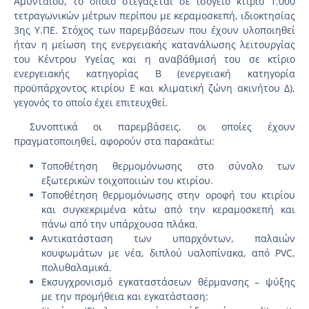
Αμυνταίου, το οποίο στεγάζεται σε ισόγειο κτίριο 1.000
τετραγωνικών μέτρων περίπου με κεραμοσκεπή, ιδιοκτησίας
3ης Υ.ΠΕ. Στόχος των παρεμβάσεων που έχουν υλοποιηθεί
ήταν η μείωση της ενεργειακής κατανάλωσης λειτουργίας
του Κέντρου Υγείας και η αναβάθμισή του σε κτίριο
ενεργειακής κατηγορίας Β (ενεργειακή κατηγορία
προϋπάρχοντος κτιρίου E και κλιματική ζώνη ακινήτου Δ),
γεγονός το οποίο έχει επιτευχθεί.
Συνοπτικά οι παρεμβάσεις, οι οποίες έχουν
πραγματοποιηθεί, αφορούν στα παρακάτω:
Τοποθέτηση θερμομόνωσης στο σύνολο των
εξωτερικών τοιχοποιιών του κτιρίου.
Τοποθέτηση θερμομόνωσης στην οροφή του κτιρίου
και συγκεκριμένα κάτω από την κεραμοσκεπή και
πάνω από την υπάρχουσα πλάκα.
Αντικατάσταση των υπαρχόντων, παλαιών
κουφωμάτων με νέα, διπλού υαλοπίνακα, από PVC,
πολυθαλαμικά.
Εκσυγχρονισμό εγκαταστάσεων θέρμανσης – ψύξης
με την προμήθεια και εγκατάσταση: