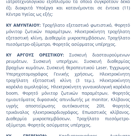
ιατροτεχνολογικού εξοπλισμού τα οποία συγκροτούν δέκα
έξι διακριτά Υποέργα και κατανέμονται σε έντεκα (11)
Κέντρα Υγείας ως εξής:
KY AMYNTAIOY:
Τροχήλατο εξεταστικό φωτιστικό, Φορητό
μόνιτορ ζωτικών παραμέτρων, Ηλεκτροκίνητη τροχήλατη
εξεταστική κλίνη, Διαθερμία μικροεπεμβάσεων, Τροχήλατο
πιεσόμετρο-οξύμετρο, Φορητός ασύρματος υπέρηχος.
ΚΥ ΑΡΓΟΥΣ ΟΡΕΣΤΙΚΟΥ:
Συσκευή διασταυρούμενων
ρευμάτων, Συσκευή υπερήχων, Συσκευή διαθερμίας
βραχέων κυμάτων, Συσκευή θεραπευτικού Laser, Έγχρωμος
Υπερηχοτομογράφος Γενικής χρήσεως, Ηλεκτροκίνητη
τροχήλατη εξεταστική κλίνη (3 τεμ.), Ηλεκτροκίνητη
καρέκλα αιμοληψίας, Ηλεκτροκίνητη γυναικολογική καρέκλα
boom, Φορητό μόνιτορ ζωτικών παραμέτρων, Φορητός
ημιαυτόματος διφασικός απινιδωτής με monitor, Κλίβανος
υγρής αποστείρωσης αυτόκαυστος 20lt, Φορητός
τρικάναλος ηλεκτροκαρδιογράφος, Επωαστικός κλίβανος,
Διαθερμία μικροεπεμβάσεων, Τροχήλατο πιεσόμετρο-
οξύμετρο, Φορητός ασύρματος υπέρηχος.
ΚΥ ΓΡΕΒΕΝΩΝ:
Καρδιοτοκογράφος, Αυτόματο