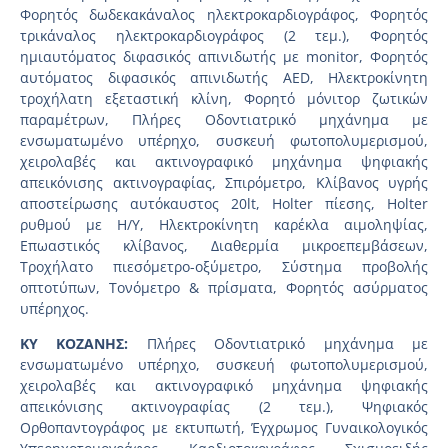
Φορητός δωδεκακάναλος ηλεκτροκαρδιογράφος, Φορητός
τρικάναλος ηλεκτροκαρδιογράφος (2 τεμ.), Φορητός
ημιαυτόματος διφασικός απινιδωτής με monitor, Φορητός
αυτόματος διφασικός απινιδωτής AED, Ηλεκτροκίνητη
τροχήλατη εξεταστική κλίνη, Φορητό μόνιτορ ζωτικών
παραμέτρων, Πλήρες Οδοντιατρικό μηχάνημα με
ενσωματωμένο υπέρηχο, συσκευή φωτοπολυμερισμού,
χειρολαβές και ακτινογραφικό μηχάνημα ψηφιακής
απεικόνισης ακτινογραφίας, Σπιρόμετρο, Κλίβανος υγρής
αποστείρωσης αυτόκαυστος 20lt, Holter πίεσης, Holter
ρυθμού με Η/Υ, Ηλεκτροκίνητη καρέκλα αιμοληψίας,
Επωαστικός κλίβανος, Διαθερμία μικροεπεμβάσεων,
Τροχήλατο πιεσόμετρο-οξύμετρο, Σύστημα προβολής
οπτοτύπων, Τονόμετρο & πρίσματα, Φορητός ασύρματος
υπέρηχος.
ΚΥ ΚΟΖΑΝΗΣ:
Πλήρες Οδοντιατρικό μηχάνημα με
ενσωματωμένο υπέρηχο, συσκευή φωτοπολυμερισμού,
χειρολαβές και ακτινογραφικό μηχάνημα ψηφιακής
απεικόνισης ακτινογραφίας (2 τεμ.), Ψηφιακός
Ορθοπαντογράφος με εκτυπωτή, Έγχρωμος Γυναικολογικός