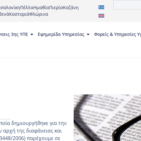
σαλονίκη
Πέλλα
Ημαθία
Πιερία
Κοζάνη
βενά
Καστοριά
Φλώρινα
νσεις 3ης ΥΠΕ
Εφημερίδα Υπηρεσίας
Φορείς & Υπηρεσίες Υ
ποία δημιουργήθηκε για την
 αρχή της διαφάνειας και
 3448/2006) παρέχουμε σε