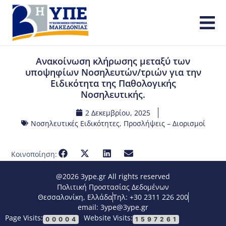
Ανακοίνωση κλήρωσης μεταξύ των
υποψηφίων Νοσηλευτών/τριών για την
Ειδικότητα της Παθολογικής
Νοσηλευτικής.
2 Δεκεμβρίου, 2025
Νοσηλευτικές Ειδικότητες
,
Προσλήψεις – Διορισμοί
Κοινοποίηση:
@2026 3ype.gr All rights reserved
Πολιτική Προστασίας Δεδομένων
Θεσσαλονίκη, Ελλάδα
Τηλ: +30 2311 226 200
email: 3ype@3ype.gr
Page Visits:
Website Visits:
00004
1597261