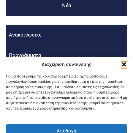
Νέα
Ανακοινώσεις
Προγράμματα
Διαχείριση συναίνεσης
Σεμινάρια - Συνέδρια
Για να παρέχουμε τις καλύτερες εμπειρίες, χρησιμοποιούμε
τεχνολογίες όπως cookies για την αποθήκευση ή / και την πρόσβαση
σε πληροφορίες συσκευής. Η συναίνεση σε αυτές τις τεχνολογίες θα
μας επιτρέψει να επεξεργαστούμε δεδομένα όπως η συμπεριφορά
περιήγησης ή τα μοναδικά αναγνωριστικά σε αυτόν τον ιστότοπο. Η μη
συγκατάθεση ή η ανάκληση της συγκατάθεσης, μπορεί να επηρεάσει
αρνητικά ορισμένα χαρακτηριστικά και λειτουργίες.
Κοινοποίηση:
Αποδοχή