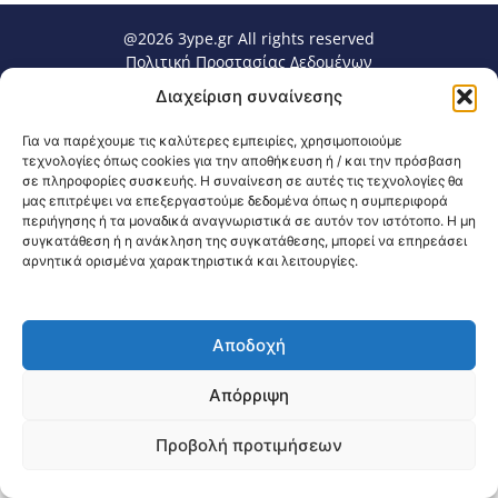
@2026 3ype.gr All rights reserved
Πολιτική Προστασίας Δεδομένων
Θεσσαλονίκη, Ελλάδα
Τηλ: +30 2311 226 200
Διαχείριση συναίνεσης
email: 3ype@3ype.gr
Page Visits:
Website Visits:
00022
1588124
Για να παρέχουμε τις καλύτερες εμπειρίες, χρησιμοποιούμε
τεχνολογίες όπως cookies για την αποθήκευση ή / και την πρόσβαση
σε πληροφορίες συσκευής. Η συναίνεση σε αυτές τις τεχνολογίες θα
μας επιτρέψει να επεξεργαστούμε δεδομένα όπως η συμπεριφορά
περιήγησης ή τα μοναδικά αναγνωριστικά σε αυτόν τον ιστότοπο. Η μη
συγκατάθεση ή η ανάκληση της συγκατάθεσης, μπορεί να επηρεάσει
αρνητικά ορισμένα χαρακτηριστικά και λειτουργίες.
Αποδοχή
Απόρριψη
Προβολή προτιμήσεων