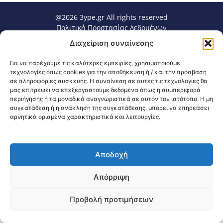
@2026 3ype.gr All rights reserved
Πολιτική Προστασίας Δεδομένων
Θεσσαλονίκη, Ελλάδα
Τηλ: +30 2311 226 200
Διαχείριση συναίνεσης
email: 3ype@3ype.gr
Page Visits:
Website Visits:
00023
1598776
Για να παρέχουμε τις καλύτερες εμπειρίες, χρησιμοποιούμε
τεχνολογίες όπως cookies για την αποθήκευση ή / και την πρόσβαση
σε πληροφορίες συσκευής. Η συναίνεση σε αυτές τις τεχνολογίες θα
μας επιτρέψει να επεξεργαστούμε δεδομένα όπως η συμπεριφορά
περιήγησης ή τα μοναδικά αναγνωριστικά σε αυτόν τον ιστότοπο. Η μη
συγκατάθεση ή η ανάκληση της συγκατάθεσης, μπορεί να επηρεάσει
αρνητικά ορισμένα χαρακτηριστικά και λειτουργίες.
Αποδοχή
Απόρριψη
Προβολή προτιμήσεων