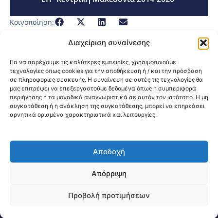
Κοινοποίηση:
Διαχείριση συναίνεσης
Για να παρέχουμε τις καλύτερες εμπειρίες, χρησιμοποιούμε
τεχνολογίες όπως cookies για την αποθήκευση ή / και την πρόσβαση
σε πληροφορίες συσκευής. Η συναίνεση σε αυτές τις τεχνολογίες θα
μας επιτρέψει να επεξεργαστούμε δεδομένα όπως η συμπεριφορά
περιήγησης ή τα μοναδικά αναγνωριστικά σε αυτόν τον ιστότοπο. Η μη
συγκατάθεση ή η ανάκληση της συγκατάθεσης, μπορεί να επηρεάσει
αρνητικά ορισμένα χαρακτηριστικά και λειτουργίες.
Αποδοχή
@2026 3ype.gr All rights reserved
Πολιτική Προστασίας Δεδομένων
Απόρριψη
Θεσσαλονίκη, Ελλάδα
Τηλ: +30 2311 226 200
email: 3ype@3ype.gr
Προβολή προτιμήσεων
Page Visits:
Website Visits:
03767
1596034