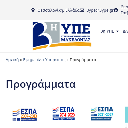
Θεσ
Θεσσαλονίκη, Ελλάδα
3ype@3ype.gr
Γρε
3η ΥΠΕ
Δ/
Αρχική
»
Εφημερίδα Υπηρεσίας
»
Προγράμματα
Προγράμματα