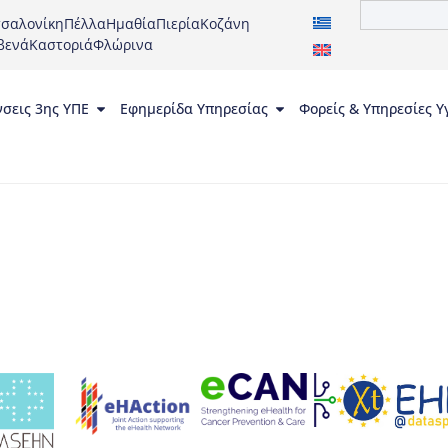
σαλονίκη
Πέλλα
Ημαθία
Πιερία
Κοζάνη
βενά
Καστοριά
Φλώρινα
νσεις 3ης ΥΠΕ
Εφημερίδα Υπηρεσίας
Φορείς & Υπηρεσίες Υ