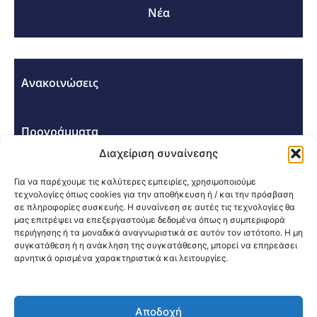
Νέα
Ανακοινώσεις
Προγράμματα
Διαχείριση συναίνεσης
Σεμινάρια - Συνέδρια
Για να παρέχουμε τις καλύτερες εμπειρίες, χρησιμοποιούμε
τεχνολογίες όπως cookies για την αποθήκευση ή / και την πρόσβαση
σε πληροφορίες συσκευής. Η συναίνεση σε αυτές τις τεχνολογίες θα
μας επιτρέψει να επεξεργαστούμε δεδομένα όπως η συμπεριφορά
περιήγησης ή τα μοναδικά αναγνωριστικά σε αυτόν τον ιστότοπο. Η μη
συγκατάθεση ή η ανάκληση της συγκατάθεσης, μπορεί να επηρεάσει
αρνητικά ορισμένα χαρακτηριστικά και λειτουργίες.
Κοινοποίηση:
Αποδοχή