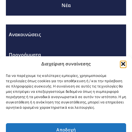
Νέα
Ανακοινώσεις
Προγράμματα
Διαχείριση συναίνεσης
Σεμινάρια - Συνέδρια
Για να παρέχουμε τις καλύτερες εμπειρίες, χρησιμοποιούμε
τεχνολογίες όπως cookies για την αποθήκευση ή / και την πρόσβαση
σε πληροφορίες συσκευής. Η συναίνεση σε αυτές τις τεχνολογίες θα
μας επιτρέψει να επεξεργαστούμε δεδομένα όπως η συμπεριφορά
περιήγησης ή τα μοναδικά αναγνωριστικά σε αυτόν τον ιστότοπο. Η μη
συγκατάθεση ή η ανάκληση της συγκατάθεσης, μπορεί να επηρεάσει
αρνητικά ορισμένα χαρακτηριστικά και λειτουργίες.
Κοινοποίηση:
Αποδοχή