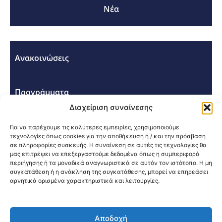
Νέα
Ανακοινώσεις
Προγράμματα
Διαχείριση συναίνεσης
Σεμινάρια - Συνέδρια
Για να παρέχουμε τις καλύτερες εμπειρίες, χρησιμοποιούμε
τεχνολογίες όπως cookies για την αποθήκευση ή / και την πρόσβαση
σε πληροφορίες συσκευής. Η συναίνεση σε αυτές τις τεχνολογίες θα
μας επιτρέψει να επεξεργαστούμε δεδομένα όπως η συμπεριφορά
περιήγησης ή τα μοναδικά αναγνωριστικά σε αυτόν τον ιστότοπο. Η μη
συγκατάθεση ή η ανάκληση της συγκατάθεσης, μπορεί να επηρεάσει
αρνητικά ορισμένα χαρακτηριστικά και λειτουργίες.
Κοινοποίηση:
Αποδοχή